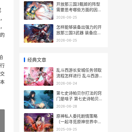
开放那三国3甄姬的阵型
需要思考哪些方面的因素
成
来组合 放开那三国3各国
2026-06-25
，
t0
，
怎样能够装备出强力的开
放那三国3武器 装备应该
的
怎么出
2026-06-25
拍
经典文章
行
乱斗西游长安城任务领取
交
流程怎样进行 乱斗西游攻
略心得
本
2026-06-24
第七史诗帕贝尔打法的窍
门是啥子 第七史诗帕贝尔
装备
2026-06-28
原神私人委托剧情策略
（一起寻觅原神世界中的
私人委托 原神委托有什么
»
2025-09-25