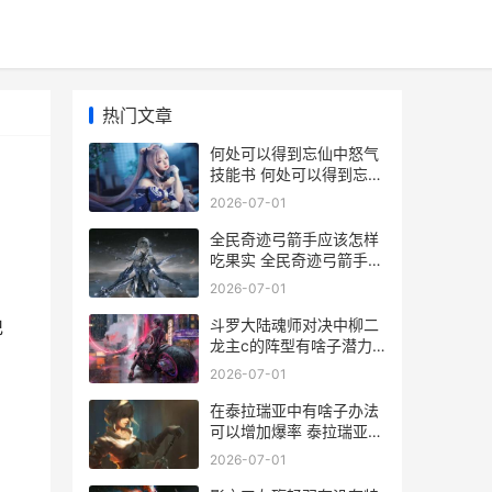
热门文章
何处可以得到忘仙中怒气
技能书 何处可以得到忘记
的句子
2026-07-01
全民奇迹弓箭手应该怎样
吃果实 全民奇迹弓箭手法
攻还是物攻
2026-07-01
斗罗大陆魂师对决中柳二
记
龙主c的阵型有啥子潜力
斗罗大陆魂师对决无限金
2026-07-01
币无限钻石
在泰拉瑞亚中有啥子办法
可以增加爆率 泰拉瑞亚中
有猩红祭坛的种子码
2026-07-01