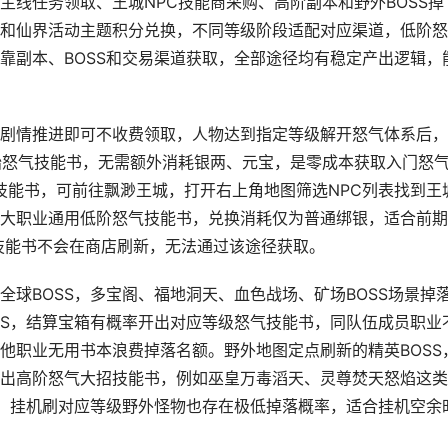
主线任务领取、王城NPC技能商采购、高阶副本和野外BOSS掉
和仙界活动主题积分兑换，不同等级阶段适配对应渠道，低阶怒
靠副本、BOSS和交易渠道获取，全部途径均有稳定产出逻辑，
剧情推进即可不收费领取，人物达到指定等级解开怒气体系后，
始怒气技能书，无需额外消耗银两、元宝，是零成本获取入门怒
技能书，可前往飘渺王城，打开右上角地图筛选NPC列表找到王
大职业通用低阶怒气技能书，兑换消耗仅为普通绑银，适合前期
气技能书不会在商店刷新，无法通过该途径获取。
球BOSS，多宝阁、福地洞天、血色战场、矿场BOSS场景掉
SS，结算宝箱有概率开出对应等级怒气技能书，同队伍成员职业
他职业无用书本浪费掉落名额。野外地图定点刷新的精英BOSS
出高阶怒气大招技能书，例如巫皇万毒滔天、灵尊焚天怒焰这类
累，挂机刷对应等级野外怪物也存在极低掉落概率，适合挂机空余