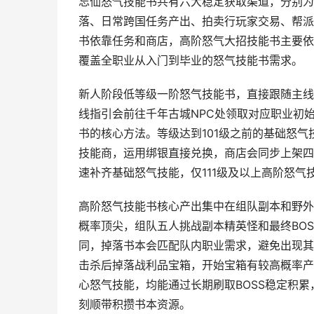
忘仙怒气技能书共有六大稳定获取渠道，分别为
落、日常跨国任务产出、拍卖行玩家交易、帮派
书依靠任务和商店，高阶怒气大招技能书主要依
覆盖全职业从入门到毕业的怒气技能书需求。
新人阶段低等级一阶怒气技能书，直接跟随主线
线指引会前往千年古城NPC处领取对应职业初
书的核心方法。等级达到101级之前的基础怒气
技能商，运用绑银直接兑换，商店会同步上架四
速补齐基础怒气技能，仅111级及以上高阶怒
高阶怒气技能书核心产出集中在组队副本和野外全
概率顶尖，组队五人挑战副本精英怪和最终BO
同，掉落书本会匹配队内职业需求，避免出现其
击杀后掉落战利品宝箱，开始宝箱有较高概率产
心怒气技能，均能通过长期刷取BOSS稳定积
刻顺带积攒书本资源。