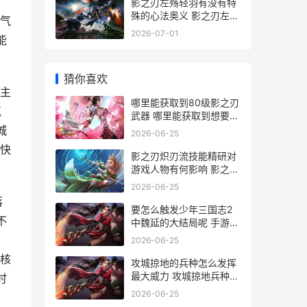
影之刃左殇轻羽有没有特
殊的心法奥义 影之刃左殇
气
轻羽连招
2026-07-01
能
猜你喜欢
主
哪里能获取到80级影之刃
气
武器 哪里能获取到想要贷
款的精准客户
城
2026-06-25
快
影之刃炽刃流技能精研对
游戏人物有何影响 影之刃
炽刃配装
2026-06-25
落
要怎么触发少年三国志2
不
中魏延的大结局呢 手游少
年
，
2026-06-25
核
攻城掠地的兵种怎么发挥
最大威力 攻城掠地兵种克
时
制关系
2026-06-25