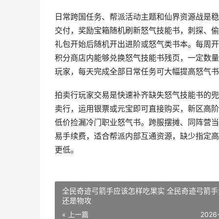
日常跨国任务、帮派活动主题和仙界资源战是稳
交付，奖励宝箱随机刷新怒气技能书，刺探、偷
礼包开始后随机开出进阶或怒气类书本。每周开
积分商店内能够兑换怒气技能书残页，一定数量
玩家，每天完成全部日常任务可大幅提高怒气书
拍卖行玩家交易是快速补齐缺失怒气技能书的兜
卖行，运用银票或元宝即可直接购买，新区高阶
低价捡漏冷门职业怒气书。跨服摆摊、同阵营当
易手续费，适合帮派内部互通资源，缺少指定高
更低。
全民奇迹弓箭手应该怎样吃果实 全民奇迹弓箭手
还是物攻
« 上一篇
2026