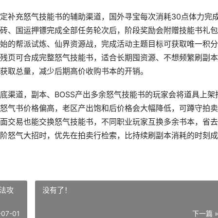
定补充怒气技能书的辅助渠道，国外寻宝每次消耗30点体力完
砖、国运押镖完成全部任务轮次后，阶段奖励会附赠技能书礼包
始的帮派试炼、仙界资源战，完成活动主题目标可获取唯一积分
残页可合成完整怒气技能书，适合长期囤资源、不想频繁刷副本
获取总量，减少后期高价收购书本的开销。
底渠道，副本、BOSS产出多余怒气技能书的玩家会将道具上架
怒气书价格偏高，老区产出饱和后价格会大幅降低，可蹲守拍卖
面交易也能交换怒气技能书，不同职业玩家互换多余书本，省去
阶怒气大招时，优先在拍卖行检索，比持续刷副本消耗的时刻成
法攻
没有了！
-07-01
下一篇 