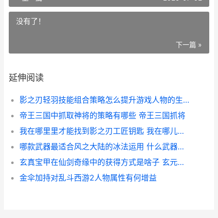
没有了！
下一篇 »
延伸阅读
影之刃轻羽技能组合策略怎么提升游戏人物的生存能力 影之刃1角色轻羽技能表
帝王三国中抓取神将的策略有哪些 帝王三国抓将
我在哪里里才能找到影之刃工匠钥匙 我在哪儿能找到它用英语怎么说
哪款武器最适合风之大陆的冰法运用 什么武器厉害
玄真宝甲在仙剑奇缘中的获得方式是啥子 玄元剑仙仙宝殿真诀几本
金伞加持对乱斗西游2人物属性有何增益