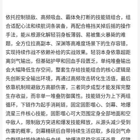
依托控制锁敌、高频吸血、霸体免打断的技能链组合，组
合适配心法和续航词条装备，再配合格挡关掉后摇的操作
手法，能从根源化解轻羽身板薄弱、易被集火暴毙的难
题，全方位拉高副本、深渊等高难度场景下的生存容错，
实现持续作战不依赖补给的实战效果。轻羽本身依靠超距
离剑气输出，但基础护甲和回血手段匮乏，单纯堆叠输出
会大幅降低生存空间，整套生存给技能组合的核心逻辑是
先创新安全输出环境，再通过高频攻击转化生活值，最后
依靠机制规避敌方高额伤害，三者同步成型才能发挥完整
生存收益，而非单一堆叠防御属性。技能链分为上下两组
循环，下链作为起手消耗链，固定固影噬心、剑幕、地爆
流星三件核心技能，固影噬心可大范围定身全部地面和空
中敌人，限制敌方突进和爆发技能释放，从源头减少受到
伤害的概率，剑幕精研后自带持续生活窃取，多段剑气命
中群怪时能快速抬升血线，地爆流星稳定返还杀意，保障