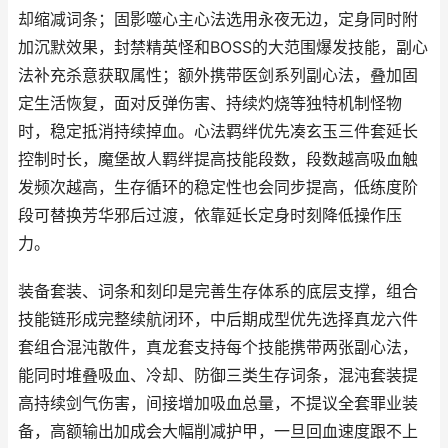
却缩减词条；固影噬心主心法选用永夜无边，定身同时附
加沉默效果，封禁精英怪和BOSS的大范围爆发技能，副心
法补充杀意获取属性；额外携带医剑系列副心法，叠加固
定生活恢复，面对反弹伤害、持续灼烧等独特机制怪物
时，稳定抵消持续掉血。心法羁绊优先凑玄玉三件套延长
控制时长，魔堡故人羁绊提高技能段数，段数越高吸血触
发频次越高，生存循环的稳定性也会同步提高，低练度阶
段可替换芳华邪后过渡，依靠延长定身时刻降低操作压
力。
装备套装、词条和刻印是完善生存体系的底层支撑，组合
技能链形成完整续航闭环，中后期成型优先选择真龙六件
套组合混沌散件，真龙套支持每个技能携带两张副心法，
能同时堆叠吸血、冷却、防御三类生存词条，混沌套装提
高持续剑气伤害，间接增加吸血总量，不提议全套罪业装
备，高额输出加成会大幅削减护甲，一旦回血速度跟不上