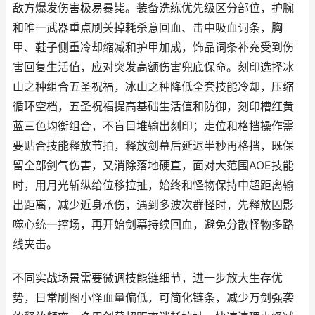
敌方爆发伤害极易暴毙。装备洗练优先级区分部位，护腕
和唯一武器重点刷关掉耗杀意回血、击中吸血词条，胸
甲、鞋子侧重冷却缩减和护甲加成，饰品词条补充受到伤
害回复生活值，应对突发高额伤害兜底保命。刻印选择冰
山之种组合五圣祝福，冰山之种降低全套技能冷却，压缩
循环空档，五圣祝福提高基础生活值和防御，刻印槽红黄
蓝三色均衡组合，不盲目堆输出刻印；走位和格挡操作需
要贴合技能释放节拍，释放剑幕后延迟半秒再格挡，既保
留全部剑气伤害，又消除落地硬直，面对大范围AOE技能
时，用月光斩纵给位移拉扯，始终和怪物保持中超距离输
出距离，减少近身承伤，遇到多波次群怪时，先释放固影
噬心统一控场，再开始剑幕持续回血，避免分散怪物多路
线夹击。
不同实战场景需要微调技能链细节，进一步放大生存优
势，日常刷图小怪血量偏低，可简化链条，减少万剑强袭