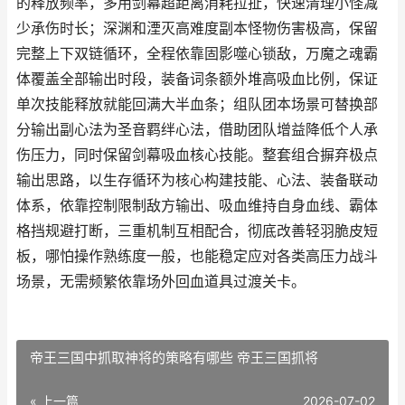
的释放频率，多用剑幕超距离消耗拉扯，快速清理小怪减
少承伤时长；深渊和湮灭高难度副本怪物伤害极高，保留
完整上下双链循环，全程依靠固影噬心锁敌，万魔之魂霸
体覆盖全部输出时段，装备词条额外堆高吸血比例，保证
单次技能释放就能回满大半血条；组队团本场景可替换部
分输出副心法为圣音羁绊心法，借助团队增益降低个人承
伤压力，同时保留剑幕吸血核心技能。整套组合摒弃极点
输出思路，以生存循环为核心构建技能、心法、装备联动
体系，依靠控制限制敌方输出、吸血维持自身血线、霸体
格挡规避打断，三重机制互相配合，彻底改善轻羽脆皮短
板，哪怕操作熟练度一般，也能稳定应对各类高压力战斗
场景，无需频繁依靠场外回血道具过渡关卡。
帝王三国中抓取神将的策略有哪些 帝王三国抓将
« 上一篇
2026-07-02