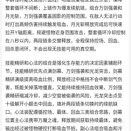
整套循环不间断；上链作为爆发续航链，组合万剑强袭和
月光斩，万剑强袭覆盖固影的控制范围，在敌人无法行动
时打出高频伤害持续触发吸血，月光斩释放完成后可快速
拉开Y轴距离，规避怪物近身范围攻击，整套循环冷却控制
在八秒以内，两段链条交替释放，全程保持控场、回血、
回杀意闭环，不会出现无技能可用的真空期。
技能精研和心法的组合是强化生存能力的决定因素辅助环
节，技能精研优先点满剑幕、万剑强袭和光龙突击，剑幕
精研满级提高吸血比例，释放经过中格挡不会中断剑气伤
害，既能关掉落地僵直，又能持续维持回血效果，万剑强
袭精研缩减冷却，减少空窗被偷袭的风险，光龙突击点至
十级解开小额击中回血，填补两段链条切换时的续航缺
口。心法装配遵循控场、霸体、回血三类组合思路，剑幕
位置主心法携带万魔之魂，释放期间获取持续霸体，避免
输出经过被怪物硬控打断吸血节拍，副心法组合吸血和冷