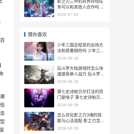
配
影之刃三中的异界铃铛任
务可以和其他人合作吗 影
之刃三支线
2026-07-05
方
属
猜你喜欢
百
少年三国志程昱的出场方
法和原著相符吗 少年三国
志战略版武将搭配
2026-06-28
维
玩斗罗大陆游戏时怎么快
命
速提高单人战力 玩斗罗大
陆游戏的男生性格
2026-06-28
第七史诗帕贝尔打法的窍
减速
门是啥子 第七史诗帕贝尔
装备
伍
2026-06-28
击
怎么优化影之刃3魂的技
能与心法选配 影之刃怎么
成型
提升属性
2026-06-29
保