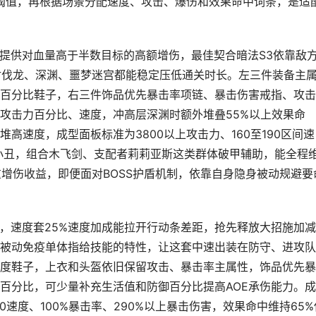
础阈值，再根据场景分配速度、攻击、爆伤和效果命中词条，是适
装提供对血量高于半数目标的高额增伤，最佳契合暗法S3依靠敌
，讨伐龙、深渊、噩梦迷宫都能稳定压低通关时长。左三件装备主
百分比鞋子，右三件饰品优先暴击率项链、暴击伤害戒指、攻击
攻击力百分比、速度，冲高层深渊时额外堆叠55%以上效果命
高速度，成型面板标准为3800以上攻击力、160至190区间速
梦小丑，组合木飞剑、支配者莉莉亚斯这类群体破甲辅助，能全程
双重增伤收益，即便面对BOSS护盾机制，依靠自身隐身被动规避要
错，速度套25%速度加成能拉开行动条差距，抢先释放大招施加
被动免疫单体指给技能的特性，让这套中速出装在防守、进攻队
度鞋子，上衣和头盔依旧保留攻击、暴击率主属性，饰品优先暴
百分比，可少量补充生活值和防御百分比提高AOE承伤能力。
240速度、100%暴击率、290%以上暴击伤害，效果命中维持65%