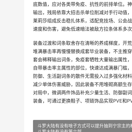
底数值，应对各类带免疫、抗性的前排单位。神
输出，残局依靠大招击杀单位削减对手行动值，
莱莉莎组成反击稳扎体系，适配竞技场、公会战
速度和伤害，避免低速暗法被敌方拉条体系多次
装备过渡和词条取舍存在清晰的养成梯度，开荒
堆满暴击率再慢慢替换成套毕业装备，不主推穿
套会稀释输出词条，免疫套牺牲大量输出属性，
自带暴击率主属性的部位，快速达成满暴门槛，
防御、生活副词条的散件无需投入过多强化材料
减少单体伤害威胁，因此装备不用堆砌高额生存
对局中，微调两件饰品补充少量生活、防御副词
装备，可通过更换鞋子、项链饰品实现PVE和P
斗罗大陆有没有啥子方式可以提升抽到宁宗主的
斗罗大陆有没有第六部