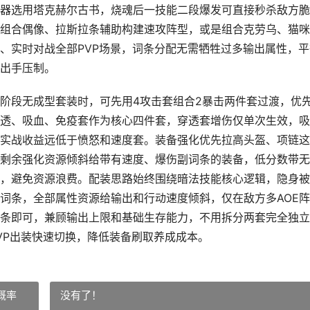
器选用塔克赫尔古书，烧魂后一技能二段爆发可直接秒杀敌方脆
组合偶像、拉斯拉条辅助构建速攻阵型，或是组合克劳乌、猫咪
、实时对战全部PVP场景，词条分配无需牺牲过多输出属性，平
出手压制。
阶段无成型套装时，可先用4攻击套组合2暴击两件套过渡，优
透、吸血、免疫套作为核心四件套，穿透套增伤仅单次生效，吸
实战收益远低于愤怒和速度套。装备强化优先拉高头盔、项链这
剩余强化资源倾斜给带有速度、爆伤副词条的装备，低分数带无
，避免资源浪费。配装思路始终围绕暗法技能核心逻辑，隐身被
词条，全部属性资源给输出和行动速度倾斜，仅在敌方多AOE
条即可，兼顾输出上限和基础生存能力，不用拆分两套完全独立
VP出装快速切换，降低装备刷取养成成本。
概率
没有了！