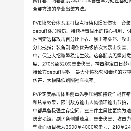
两件套，两套配装均以100%暴击率为硬性基
全部方法的毕业出装方法。
PVE愤怒套体系主打极点持续和爆发伤害，套
debuff叠加增伤、持续挂毒输出的核心机制
性固定选择攻击百分比上衣、暴击率头盔、攻击
分比戒指；装备副词条优先级依次为暴击伤害、
中，保证大招眩晕稳定生效。这套配装无需刻意堆
度、270%至320%暴击伤害，神器绑定白日
持敌方debuff层数，最大化愤怒套和毒伤的
伤害，大幅降低刷图翻车概率。
PVP速度暴击体系侧重先手压制和持续作战容
和眩晕效果，限制敌方输出人物循环输出节拍，
中都具备极强生存空间。左三件主属性更换为速
伤害项链，副词条侧重速度、暴击伤害、攻击力
毕业面板目标为3600至4000攻击力、210至