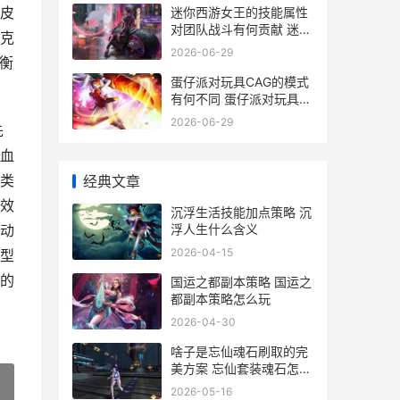
皮
迷你西游女王的技能属性
对团队战斗有何贡献 迷你
克
世界女王
2026-06-29
衡
蛋仔派对玩具CAG的模式
有何不同 蛋仔派对玩具炎
拳
2026-06-29
先
血
类
经典文章
效
沉浮生活技能加点策略 沉
浮人生什么含义
动
2026-04-15
阵型
的
国运之都副本策略 国运之
都副本策略怎么玩
2026-04-30
啥子是忘仙魂石刷取的完
美方案 忘仙套装魂石怎么
合
2026-05-16