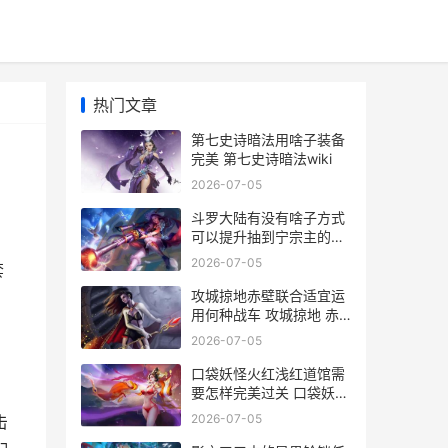
热门文章
第七史诗暗法用啥子装备
完美 第七史诗暗法wiki
2026-07-05
斗罗大陆有没有啥子方式
可以提升抽到宁宗主的概
率 斗罗大陆有没有第六部
2026-07-05
套
攻城掠地赤壁联合适宜运
用何种战车 攻城掠地 赤
壁之战
2026-07-05
口袋妖怪火红浅红道馆需
要怎样完美过关 口袋妖怪
火红浅红市道馆走法
2026-07-05
击