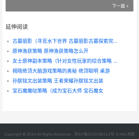
下一篇 »
延伸阅读
古墓丽影（寻觅水下世界 古墓丽影古墓探索完成怎么出去
原神渔获策略 原神渔获策略怎么开
女士原神副本策略（针对女性玩家的综合策略 原神女士本什么时候开
揭晓绝顶大脑游戏策略的奥秘 绝顶聪明 桌游
孙膑铭文出装策略 王者荣耀孙膑铭文出装
宝石魔魔哒策略（成为宝石大师 宝石魔女
Copyright © 2024 All Rights Reserved.
苏ICP备2025186333号-6
XML地图