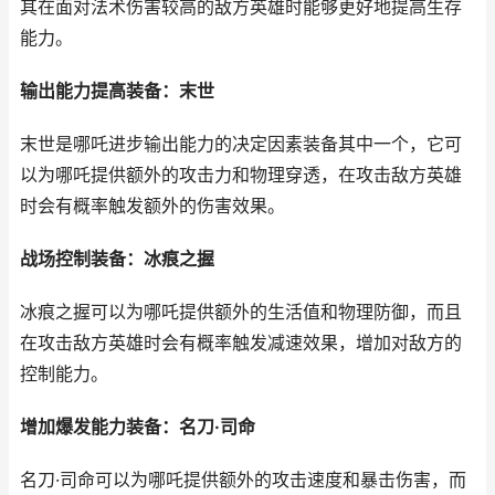
其在面对法术伤害较高的敌方英雄时能够更好地提高生存
能力。
输出能力提高装备：末世
末世是哪吒进步输出能力的决定因素装备其中一个，它可
以为哪吒提供额外的攻击力和物理穿透，在攻击敌方英雄
时会有概率触发额外的伤害效果。
战场控制装备：冰痕之握
冰痕之握可以为哪吒提供额外的生活值和物理防御，而且
在攻击敌方英雄时会有概率触发减速效果，增加对敌方的
控制能力。
增加爆发能力装备：名刀·司命
名刀·司命可以为哪吒提供额外的攻击速度和暴击伤害，而