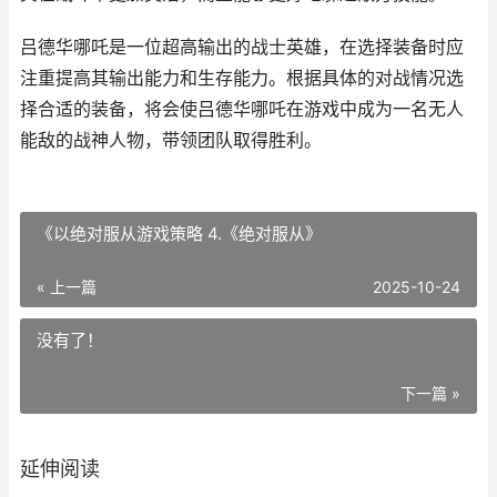
吕德华哪吒是一位超高输出的战士英雄，在选择装备时应
注重提高其输出能力和生存能力。根据具体的对战情况选
择合适的装备，将会使吕德华哪吒在游戏中成为一名无人
能敌的战神人物，带领团队取得胜利。
《以绝对服从游戏策略 4.《绝对服从》
« 上一篇
2025-10-24
没有了！
下一篇 »
延伸阅读