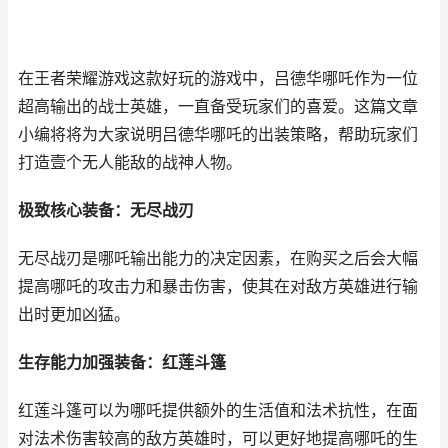
在王者荣耀游戏这款好玩的游戏中，吕德华哪吒作为一位
超高输出的战士英雄，一直备受玩家们的喜爱。这篇文章
小编将将为大家说明吕德华哪吒的出装策略，帮助玩家们
打造壹个无人能敌的战神人物。
极致核心装备：无尽战刃
无尽战刃是哪吒输出能力的决定因素，在购买之后会大幅
提高哪吒的攻击力和暴击伤害，使其在对敌方英雄进行输
出时更加凶猛。
生存能力加强装备：红莲斗篷
红莲斗篷可以为哪吒提供额外的生活值和法术抗性，在面
对法术伤害较高的敌方英雄时，可以更好地提高哪吒的生