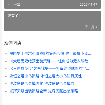
« 上一篇
2025-11-17
没有了！
下一篇 »
延伸阅读
揭晓史上最坑小游戏9的策略心得 史上最坑小道士小说
《大唐无双绝顶出装策略——让你成为无人能敌的战神》 大唐无双士
《三国群英传1装备锦集——打造绝顶武将的宝典》 三国群英传1秘籍
永恒之塔小乌策略 永恒之塔大小乌防具属性
洗装备是否会掉强化 洗装备是否会掉血
光辉天赋出装策略全新 光辉天赋出装策略