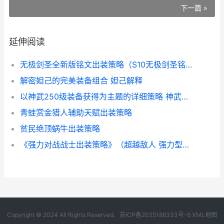
下一篇 »
延伸阅读
无极剑圣全新版铭文出装策略（S10无极剑圣铭文出装策略 无极剑圣全新版下载
解密妲己的完美装备组合 妲己解释
以神武250级装备获得为主题的详细策略 神武装备打造攻略
青蛙赏金猎人辅助天赋出装策略
贫民绝顶蜗牛出装策略
《强力对战战士出装策略》（超越敌人 强力型战斗队成员
Copyright © 2024 All Rights Reserved.
苏ICP备2025186333号-6
XML地图