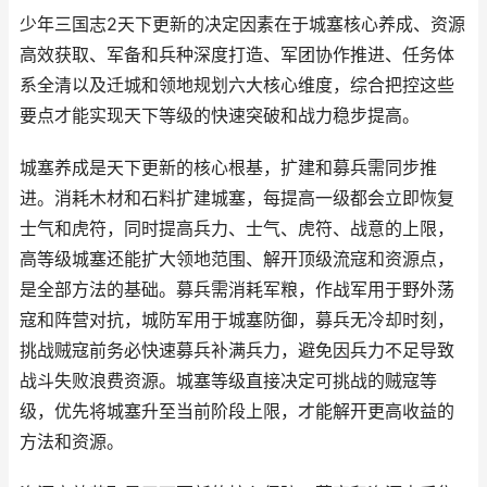
少年三国志2天下更新的决定因素在于城塞核心养成、资源
高效获取、军备和兵种深度打造、军团协作推进、任务体
系全清以及迁城和领地规划六大核心维度，综合把控这些
要点才能实现天下等级的快速突破和战力稳步提高。
城塞养成是天下更新的核心根基，扩建和募兵需同步推
进。消耗木材和石料扩建城塞，每提高一级都会立即恢复
士气和虎符，同时提高兵力、士气、虎符、战意的上限，
高等级城塞还能扩大领地范围、解开顶级流寇和资源点，
是全部方法的基础。募兵需消耗军粮，作战军用于野外荡
寇和阵营对抗，城防军用于城塞防御，募兵无冷却时刻，
挑战贼寇前务必快速募兵补满兵力，避免因兵力不足导致
战斗失败浪费资源。城塞等级直接决定可挑战的贼寇等
级，优先将城塞升至当前阶段上限，才能解开更高收益的
方法和资源。