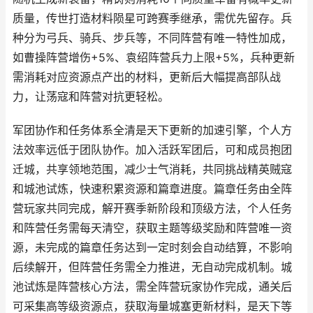
质量，传世打造材料陨星可跨赛季继承，需优先留存。兵
种分为弓兵、骑兵、步兵等，不同阵营有唯一特性加成，
如曹操阵营增伤+5%、袁绍阵营兵力上限+5%，兵种更新
需消耗对应资源点产出的材料，更新后大幅提高部队战
力，让荡寇和阵营对抗更轻松。
军团协作和任务体系全清是天下更新的加速引擎，个人方
法效率远低于团队协作。加入活跃军团后，可和成员抱团
迁城，共享领地范围，减少士气消耗，共同挑战精英贼寇
和城池试炼，快速积累资源和篇章进度。篇章任务由全阵
营玩家共同完成，解开赛季新阶段和顶级方法，个人任务
和阵营任务需每天清空，获取主题等级奖励和阵营唯一资
源，未完成的篇章任务达到一定时刻会自动结算，不影响
后续解开，但阵营任务需全力推进，无自动完成机制。城
池试炼是阵营核心方法，需全阵营玩家协作完成，通关后
可采集高等级资源点，获取海量城塞更新材料，是天下等