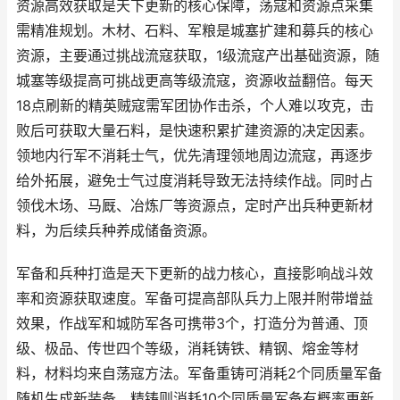
资源高效获取是天下更新的核心保障，荡寇和资源点采集
需精准规划。木材、石料、军粮是城塞扩建和募兵的核心
资源，主要通过挑战流寇获取，1级流寇产出基础资源，随
城塞等级提高可挑战更高等级流寇，资源收益翻倍。每天
18点刷新的精英贼寇需军团协作击杀，个人难以攻克，击
败后可获取大量石料，是快速积累扩建资源的决定因素。
领地内行军不消耗士气，优先清理领地周边流寇，再逐步
给外拓展，避免士气过度消耗导致无法持续作战。同时占
领伐木场、马厩、冶炼厂等资源点，定时产出兵种更新材
料，为后续兵种养成储备资源。
军备和兵种打造是天下更新的战力核心，直接影响战斗效
率和资源获取速度。军备可提高部队兵力上限并附带增益
效果，作战军和城防军各可携带3个，打造分为普通、顶
级、极品、传世四个等级，消耗铸铁、精钢、熔金等材
料，材料均来自荡寇方法。军备重铸可消耗2个同质量军备
随机生成新装备，精铸则消耗10个同质量军备有概率更新