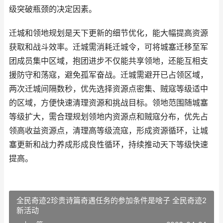
级突破瓶颈的决定因素。
迁城和领地规划是天下更新的细节优化，能大幅提高资源
获取和战斗效率。迁城需消耗迁城令，可将城塞迁移至军
团成员集中区域，抱团进步不仅能共享领地，还能互相支
援防守和荡寇，避免孤军奋战。迁城需避开已占领区域，
两次迁城间隔数秒，优先选择资源点密集、贼寇等级适中
的区域，方便快速清理资源和挑战目标。领地范围随城塞
等级扩大，需合理规划领地内资源点和贼寇分布，优先占
领高收益资源点，清理高等级流寇，形成资源循环，让城
塞更新和战力养成形成良性循环，持续推动天下等级快速
提高。
全民奇迹2珍贵诗篇奇遇任务的参加条件是啥子 全民奇迹2
新活动