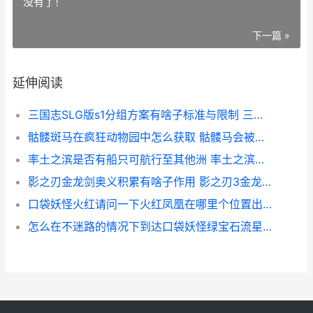
没有了！
下一篇 »
延伸阅读
三国志SLG版s1分组方案有啥子标准与限制 三国志s1武将排名
骷髅斑马在疯狂动物园中怎么获取 骷髅马会被打爆吗
率土之滨是否有船只可航行至其他洲 率土之滨有意思吗
影之刃金龙剑奥义积累有啥子作用 影之刃3金龙剑一刀流
口袋妖怪火红请问一下火红凤凰在哪里个位置出现 口袋妖怪火红攻略牛游戏网
怎么在不迷路的情况下到达口袋妖怪绿宝石流星瀑布的目的地 如何才能不迷路