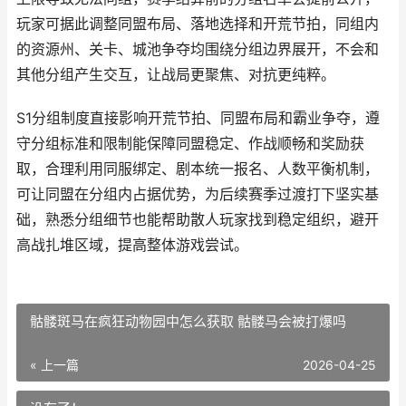
玩家可据此调整同盟布局、落地选择和开荒节拍，同组内
的资源州、关卡、城池争夺均围绕分组边界展开，不会和
其他分组产生交互，让战局更聚焦、对抗更纯粹。
S1分组制度直接影响开荒节拍、同盟布局和霸业争夺，遵
守分组标准和限制能保障同盟稳定、作战顺畅和奖励获
取，合理利用同服绑定、剧本统一报名、人数平衡机制，
可让同盟在分组内占据优势，为后续赛季过渡打下坚实基
础，熟悉分组细节也能帮助散人玩家找到稳定组织，避开
高战扎堆区域，提高整体游戏尝试。
骷髅斑马在疯狂动物园中怎么获取 骷髅马会被打爆吗
« 上一篇
2026-04-25