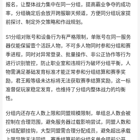
报名，让整体战力集中在同一分组，提高霸业争夺的成功
率，分组确定后会放开跨服聊天频道，方便同分组玩家提
前探讨、制定外交策略和作战规划。
S1分组对账号和设备行为有严格限制，单账号在同一服务
器仅能保留壹个活跃人物，不可多人物同时参和分组和赛
季进程，同时对异常登录、批量操作、非公正协作等行为
进行识别管控，防止职业室和违规行为破坏分组平衡，人
物需满足基础发育标准才能正常参和分组结算和赛季奖
励，君王殿等级未达标将无法获取赛季结算奖励，这一标
准督促玩家稳定发育，也维持了分组内整体战力的均衡
性。
分组内还存在人数上限和同盟规模限制，单组总人数会被
控制在合理范围，避免服务器过载影响尝试，同盟人数和
分组配额挂钩，大型同盟需合理分配成员，避免超出承载
上限导致无法同组，赛季结算前的分组名单会提前公开，