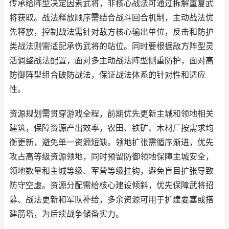
传承给阵型决定因素武将，非核心战法可通过拆解重复武
将获取。战法释放顺序需结合战斗回合机制，主动战法优
先释放，控制战法需针对敌方核心输出单位，反击和防护
类战法则需适配承伤武将的站位。同时要根据敌方阵型灵
活调整战法配置，面对多主动战法阵型侧重防护，面对高
防御阵型组合破防战法，保证战法体系的针对性和适应
性。
资源规划需贯穿游戏全程，前期优先更新主城和领地相关
建筑，保障资源产出效率，农田、铁矿、木材厂按需求均
衡更新，避免单一资源短缺。领地扩张需循序渐进，优先
攻占高等级资源领地，同时预留防御领地保障主城安全，
领地数量和主城等级、军营等级挂钩，避免盲目扩张导致
防守空虚。资源分配需给核心建设倾斜，优先保障武将招
募、战法更新和军队补给，多余资源可用于扩建要塞或搭
建箭塔，为后续战争储备实力。