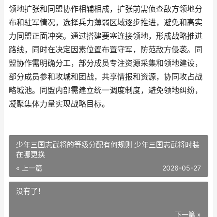
领地扩张和同盟协作相辅相成，扩张前需侦查敌方领地分
布和驻军情况，选择兵力薄弱区域逐步推进，避免和高实
力同盟正面冲突。通过搭建要塞连接领地，形成战略推进
路线，同时在决定因素位置布置守军，防范敌方侵袭。同
盟协作需明确分工，部分成员专注资源采集和领地建设，
部分成员参和攻城和团战，共享情报和资源，协同攻占战
略城池。同盟内部需建立统一调度制度，避免领地纠纷，
凝聚集体力量实现战略目标。
少年三国志武将的等级分配有何规则 少年三国志武将时装
在哪更换
« 上一篇
2026-05-27
没有了！
下一篇 »