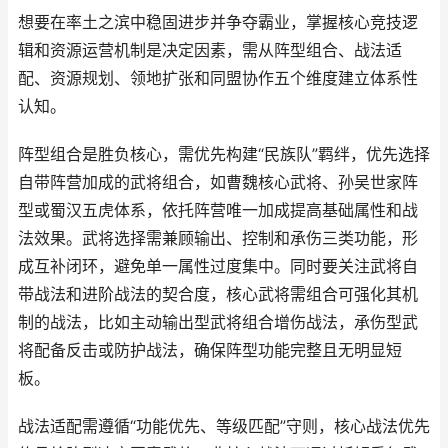
想要在率土之滨中稳固进步并争夺霸业，掌握核心竞技逻
辑和资源运营机制是决定因素，需从阵型组合、战法适
配、资源规划、领地扩张和同盟协作五个维度建立体系性
认知。
阵型组合是胜负核心，需优先构建“民族队”羁绊，优先选择
自带阵营加成的武将组合，如曹魏核心武将、孙吴世家阵
型或蜀汉五虎体系，依托阵营唯一加成提高基础属性和战
法效果。武将选择需兼顾输出、控制和承伤三类功能，形
成互补闭环，避免单一属性过度集中。同时要关注武将自
带战法和进阶战法的契合度，核心武将需组合可强化其机
制的战法，比如主动输出型武将组合增伤战法，承伤型武
将配备反击或防护战法，确保阵型功能完整且无明显短
板。
战法适配需遵循“功能优先、等级匹配”守则，核心战法优先