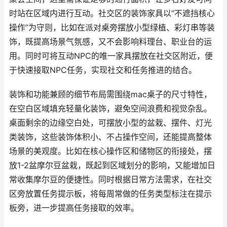
时站在区域内进行互动。社交区的装饰家具以“不遮挡核心
操作”为守则，比如在派对桌旁摆放小型绿植、彩灯串等装
饰，既提高场景气氛感，又不会影响料理台、职业台的运
用。同时可将互动NPC的唯一家具摆放在社交区附近，便
于快速接取NPC任务，实现社交和任务推进的结合。
装饰和功能兼顾的细节布局需围绕mac桌子的尺寸特性，
在空白区域填充轻量化装饰，避免空间浪费和视觉杂乱。
桌面剩余的边缘空白处，可摆放小型的盆栽、摆件、灯光
类装饰，这些装饰体积小、不占操作空间，还能提高整体
场景的美观度。比如在核心操作区和储物区的衔接处，摆
放1-2盆摩尔豆盆栽，既起到区域划分的影响，又能增加日
常收集摩尔豆的便捷性。同时根据日常方法需求，在社交
区旁放置任务提示板，将每周常做的任务类型标注在提示
板旁，进一步提高任务接取的效率。