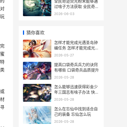
的
全民奇迹荧光粉末能够通
过啥子方法获取 全民奇迹
对
射手荧光宝石组合
2026-06-03
玩
猜你喜欢
怎样才能完成光遇圣岛钟
完
编任务 怎样才能完成光棍
节活动
蜜
2026-05-27
特
提高口袋奇兵兵力的诀窍
类
有哪些 口袋奇兵品质提升
2026-05-28
怎么能够迅速获得彩金少
或
年三国志有啥子办法 快速
获得钱的办法
材
2026-05-28
寻
怎么在忘仙中找到适合自
己的装备 忘仙怎么玩
2026-05-28