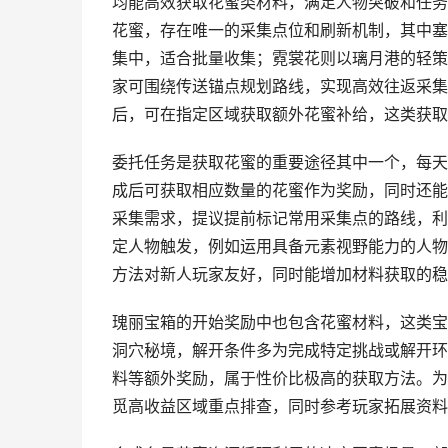
均能高效获取花蜜类材料，满足人物突破和任务
花蜜，存在唯一的采集点位和刷新机制，其中塞
集中，适合批量收集；霓裳花则以璃月港的轻策
家可围绕传送锚点规划路线，实现高效往返采集
后，可在指定区域获取额外花蜜补给，这类获取
委托任务是获取花蜜的重要途径其中一个，每天
成后可获取相应数量的花蜜作为奖励，同时还能
采集需求，提议提前标记常用采集点的路线，利
定人物触发，例如运用具备元素视野能力的人物
方法对新人玩家友好，同时能增加材料获取的稳
瑰丽宝箱的开始奖励中也包含花蜜材料，这类宝
洞穴秘境，解开条件多为完成特定挑战或解开环
料等额外奖励，属于性价比极高的获取方法。为
觅高收益区域重点排查，同时参考玩家拓展资料