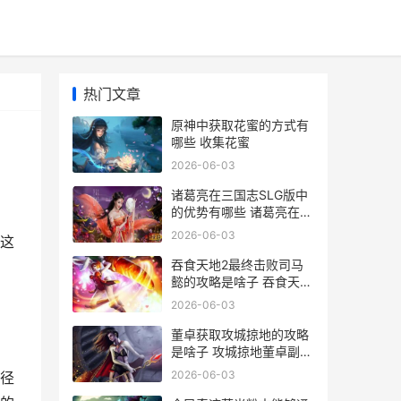
热门文章
原神中获取花蜜的方式有
哪些 收集花蜜
2026-06-03
诸葛亮在三国志SLG版中
的优势有哪些 诸葛亮在三
国志中的评价
2026-06-03
这
吞食天地2最终击败司马
懿的攻略是啥子 吞食天地
2最终复刻版
2026-06-03
董卓获取攻城掠地的攻略
是啥子 攻城掠地董卓副本
最低配置怎么过
2026-06-03
径