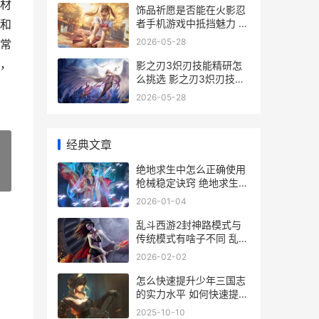
材
饰品祈愿是否能在火影忍
者手机游戏中抵挡魅力 饰
和
品祈愿是否能送人
2026-05-28
常
，
影之刃3炽刃技能精研怎
么挑选 影之刃3炽刃技能
精炼
2026-05-28
经典文章
绝地求生中怎么正确使用
»
枪械稳定诀窍 绝地求生中
怎么标记敌人位置
2026-01-04
乱斗西游2封神路模式与
传统模式有啥子不同 乱斗
西游封神路174攻略详解
2026-02-02
图文
怎么快速提升少年三国志
的实力水平 如何快速提
升?
2025-10-10