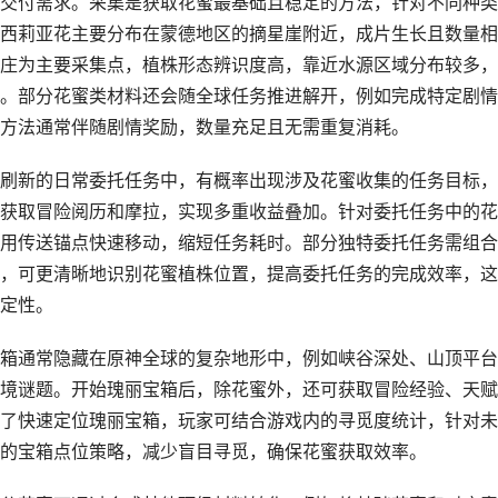
交付需求。采集是获取花蜜最基础且稳定的方法，针对不同种类
西莉亚花主要分布在蒙德地区的摘星崖附近，成片生长且数量相
庄为主要采集点，植株形态辨识度高，靠近水源区域分布较多，
。部分花蜜类材料还会随全球任务推进解开，例如完成特定剧情
方法通常伴随剧情奖励，数量充足且无需重复消耗。
刷新的日常委托任务中，有概率出现涉及花蜜收集的任务目标，
获取冒险阅历和摩拉，实现多重收益叠加。针对委托任务中的花
用传送锚点快速移动，缩短任务耗时。部分独特委托任务需组合
，可更清晰地识别花蜜植株位置，提高委托任务的完成效率，这
定性。
箱通常隐藏在原神全球的复杂地形中，例如峡谷深处、山顶平台
境谜题。开始瑰丽宝箱后，除花蜜外，还可获取冒险经验、天赋
了快速定位瑰丽宝箱，玩家可结合游戏内的寻觅度统计，针对未
的宝箱点位策略，减少盲目寻觅，确保花蜜获取效率。