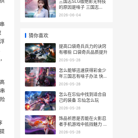
供
三国志SLG版绝影无特技
的原因是啥子 三国志
2017绝影给谁用合适
2026-06-04
串
取
猜你喜欢
浮
提高口袋奇兵兵力的诀窍
，
有哪些 口袋奇兵品质提升
，
2026-05-28
怎么能够迅速获得彩金少
年三国志有啥子办法 快速
高
获得钱的办法
2026-05-28
串
怎么在忘仙中找到适合自
险
己的装备 忘仙怎么玩
2026-05-28
饰品祈愿是否能在火影忍
序
者手机游戏中抵挡魅力 饰
品祈愿是否能送人
提
2026-05-28