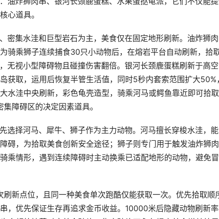
美食：油炸狮肉串、银河长颈鹿蛋糕、水果蛋挞龟派，它们不仅能提
核心道具。
陡坡、密集水洼和巨型岩石为主，美食仅在固定地形刷新。油炸狮肉
为骑乘狮子连续捕食30只小动物后，在熔岩平台自动刷新，拾
情形，无视小型障碍物且碰撞伤害翻倍。银河长颈鹿蛋糕刷新于高空
岛获取，运用后恢复半管生活值，同时5秒内套索范围扩大50%
大水洼中央刷新，彩色龟壳造型，骑乘河马或鳄鱼靠近即可拾取
梭密集障碍区的决定因素道具。
后优先选择河马、犀牛、狮子作为主力动物。河马擅长穿梭水洼，能
障碍，为拾取美食创新安全途径；狮子则专门用于触发油炸狮肉
骑乘情形，遇到连续障碍时主动换乘已适配地形的动物，避免冒
一次刷新点位，且同一种美食单次跑酷仅能获取一次。优先拾取顺
串，优先保证生存再追求金币收益。10000米后隐藏动物刷新率