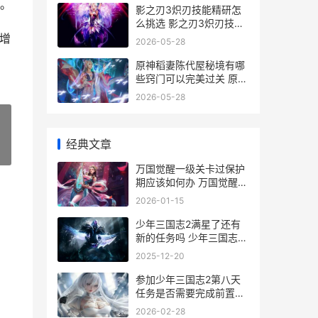
。
影之刃3炽刃技能精研怎
么挑选 影之刃3炽刃技能
精炼
增
2026-05-28
原神稻妻陈代屋秘境有哪
些窍门可以完美过关 原神
稻妻的阵代屋敷秘境
2026-05-28
经典文章
»
万国觉醒一级关卡过保护
期应该如何办 万国觉醒关
一关二
2026-01-15
少年三国志2满星了还有
新的任务吗 少年三国志2
满星之后
2025-12-20
参加少年三国志2第八天
任务是否需要完成前置任
务 少年三国志回顾一次三
2026-02-28