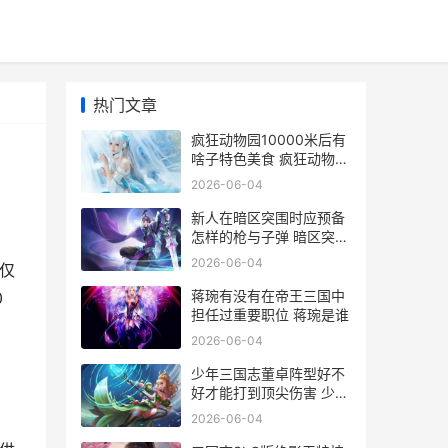
热门文章
疯狂动物园10000米后有
啥子特色美食 疯狂动物园
100集视频
2026-06-04
新人在暗区突围时应预备
怎样的枪与子弹 暗区突围
首测
2026-06-04
仅
蒋琬有没有在帝王三国中
0
担任过重要职位 蒋琬是谁
2026-06-04
少年三国志董卓阵型好不
好才能打到顶尖伤害 少年
三国志董卓boss视频
2026-06-04