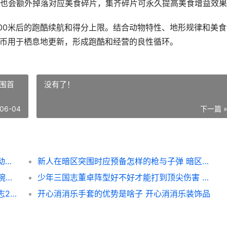
也会额外掉落对应美食碎片，集齐碎片可永久提高美食增益效果
000米后的跑酷续航和得分上限。结合动物特性、地形规律和美食
金币用于栖息地更新，形成跑酷和经营的良性循环。
围首
没有了！
06-04
下一篇 
疯狂动物园10000米后有啥子特色美食 疯狂动物园100集视频
新人在暗区突围时应预备怎样的枪与子弹 暗区突围首测
蒋琬有没有在帝王三国中担任过重要职位 蒋琬是谁
少年三国志董卓阵型好不好才能打到顶尖伤害 少年三国志董卓boss视频
三国志SLG版绝影无特技的原因是啥子 三国志2017绝影给谁用合适
开心消消乐手套的优势是啥子 开心消消乐装饰品