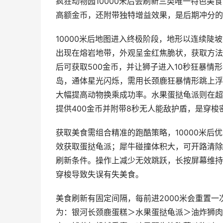
疯狂动物园10000米后会刷新三类唯一特色
高额金币，还附带独特增益效果，是后期冲分的
10000米后地图进入终极阶段，地形以连续
出现在熔岩地带，外观呈金红焦脆状，获取方法
后可获取500金币，并让狮子进入10秒狂暴
岛，通体星光闪烁，需用长颈鹿狂暴情形跳上浮
大幅提高动物换乘成功率。水果蛋挞龟派则在超
提供400金币并附带8秒无人能敌护盾，是穿
获取美食需组合精准的跑酷策略，10000米
效获取蛋挞龟派；犀牛碰撞体积大，可开路清除
刷新条件。操作上减少无效跳跃，长按屏幕维持
穿梭导致失误有失美食。
美食刷新有固定间隔，每前进2000米会重置
为：银河长颈鹿蛋糕＞水果蛋挞龟派＞油炸狮肉