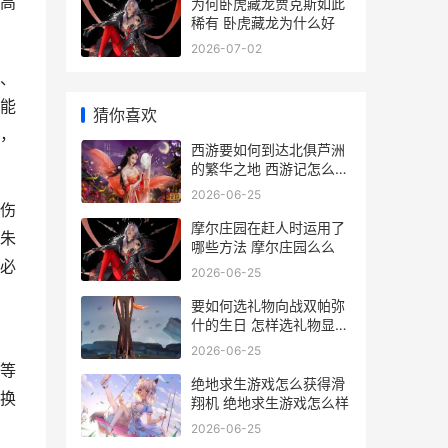
高
为何卧虎藏龙贾克斯如此
稀有 卧虎藏龙为什么好
2026-07-02
、
能
猜你喜欢
，
西游要如何到达北俱芦洲
的繁华之地 西游记怎么遁
入幻境
2026-06-25
伤
摩尔庄园在赶人时运用了
朱
哪些方法 摩尔庄园么么
必
2026-06-25
要如何选礼物向战双帕弥
什的生日 怎样选礼物显得
有心
2026-06-25
等
绝地求生游戏怎么获得滑
换
翔机 绝地求生游戏怎么样
2026-06-25