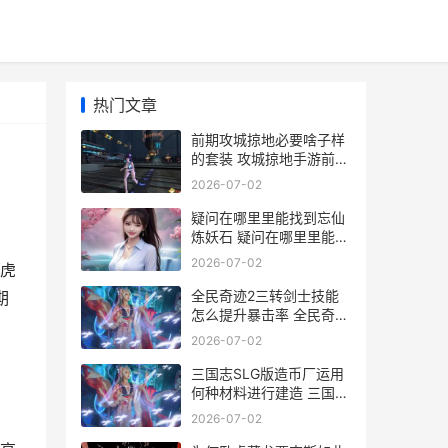
热门文章
前期攻城掠地必要啥子样
的套装 攻城掠地手游前期
攻略
2026-07-02
疑问在哪里里能找到忘仙
炼妖石 疑问在哪里里能找
到
2026-07-02
虎
全民奇迹2三转剑士技能
期
怎么提升暴击率 全民奇迹
2三转经验
2026-07-02
三国志SLG版造币厂运用
何种材料进行建造 三国志
造币厂升级划算吗
2026-07-02