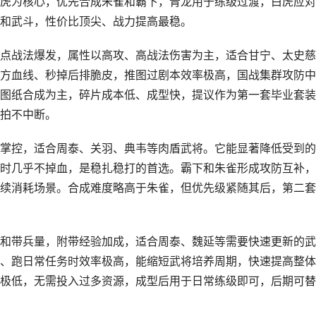
虎为核心，优先合成朱雀和霸下，青龙用于练级过渡，白虎应对
和武斗，性价比顶尖、战力提高最稳。
点战法爆发，属性以高攻、高战法伤害为主，适合甘宁、太史慈
方血线、秒掉后排脆皮，推图过剧本效率极高，国战集群攻防中
图纸合成为主，碎片成本低、成型快，提议作为第一套毕业套装
拍不中断。
掌控，适合周泰、关羽、典韦等肉盾武将。它能显著降低受到的
时几乎不掉血，是稳扎稳打的首选。霸下和朱雀形成攻防互补，
续消耗场景。合成难度略高于朱雀，但优先级紧随其后，第二套
和带兵量，附带经验加成，适合周泰、魏延等需要快速更新的武
、跑日常任务时效率极高，能缩短武将培养周期，快速提高整体
极低，无需投入过多资源，成型后用于日常练级即可，后期可替