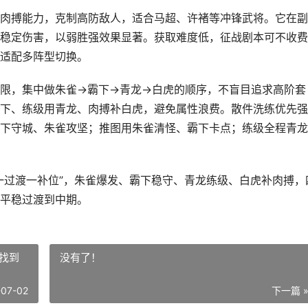
肉搏能力，克制高防敌人，适合马超、许褚等冲锋武将。它在副
稳定伤害，以弱胜强效果显著。获取难度低，征战剧本可不收费
适配多阵型切换。
限，集中做朱雀→霸下→青龙→白虎的顺序，不盲目追求高阶套
下、练级用青龙、肉搏补白虎，避免属性浪费。散件洗练优先强
下守城、朱雀攻坚；推图用朱雀清怪、霸下卡点；练级全程青龙
一过渡一补位”，朱雀爆发、霸下稳守、青龙练级、白虎补肉搏，
平稳过渡到中期。
找到
没有了！
-07-02
下一篇 