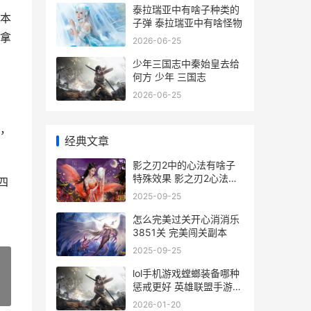
泰拉瑞亚中有啥子种类的
本
子弹 泰拉瑞亚中有啥怪物
拿
2026-06-25
少年三国志中秦始皇去给
何方 少年 三国志
2026-06-25
，
经典文章
影之刃2中的心法有啥子
特殊效果 影之刃2心法图
四
鉴
2025-09-25
怎么完美过关开心消消乐
3851关 完美闯关副本
2025-09-25
lol手机游戏螳螂装备哪种
惩戒更好 英雄联盟手游螳
»
螂打法和技巧
2026-01-20