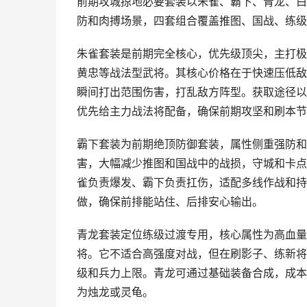
前期攻城掠地必要套装以朱雀、霸下、青龙、白
防和肉搏场景，四套组合覆盖推图、国战、练级
朱雀套装是前期完全核心，优先级顶尖，主打极
黄忠等战法型武将。其核心价格在于快速压低敌
瞬间打出范围伤害，打乱敌方阵型。获取途径以
优先给主力战法将配备，确保前期攻坚和刷本节
霸下套装为前期绝顶防御套装，属性侧重强防和
害，大幅减少推图和国战中的战损，守城和卡点
雀负责爆发、霸下负责扛伤，适配多线作战和持
做，确保前排能站住、后排安心输出。
青龙套装定位练级过渡专用，核心属性为高血量
将。它不适合高强度对战，但在刷影子、练新将
级和兵力上限。青龙可通过基础装备合成，成本
为烛龙或灵龟。