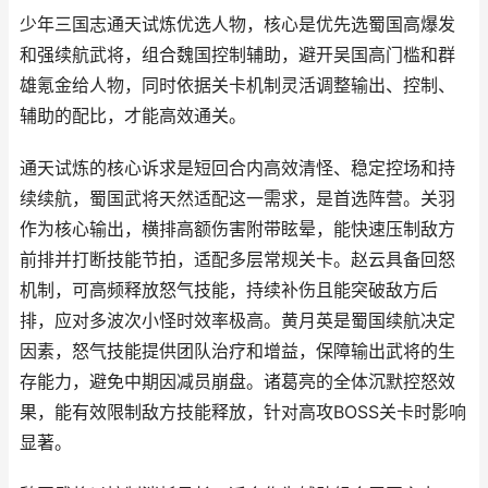
少年三国志通天试炼优选人物，核心是优先选蜀国高爆发
和强续航武将，组合魏国控制辅助，避开吴国高门槛和群
雄氪金给人物，同时依据关卡机制灵活调整输出、控制、
辅助的配比，才能高效通关。
通天试炼的核心诉求是短回合内高效清怪、稳定控场和持
续续航，蜀国武将天然适配这一需求，是首选阵营。关羽
作为核心输出，横排高额伤害附带眩晕，能快速压制敌方
前排并打断技能节拍，适配多层常规关卡。赵云具备回怒
机制，可高频释放怒气技能，持续补伤且能突破敌方后
排，应对多波次小怪时效率极高。黄月英是蜀国续航决定
因素，怒气技能提供团队治疗和增益，保障输出武将的生
存能力，避免中期因减员崩盘。诸葛亮的全体沉默控怒效
果，能有效限制敌方技能释放，针对高攻BOSS关卡时影响
显著。