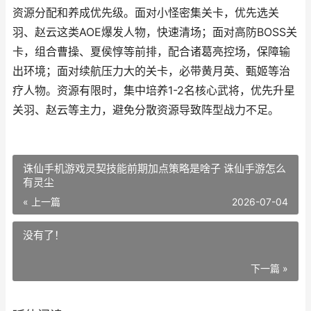
资源分配和养成优先级。面对小怪密集关卡，优先选关
羽、赵云这类AOE爆发人物，快速清场；面对高防BOSS关
卡，组合曹操、夏侯惇等前排，配合诸葛亮控场，保障输
出环境；面对续航压力大的关卡，必带黄月英、甄姬等治
疗人物。资源有限时，集中培养1-2名核心武将，优先升星
关羽、赵云等主力，避免分散资源导致阵型战力不足。
诛仙手机游戏灵契技能前期加点策略是啥子 诛仙手游怎么
有灵尘
« 上一篇
2026-07-04
没有了！
下一篇 »