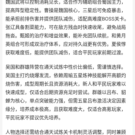
魏国武将以控制消耗见长，适合作为辅助组合蜀国主力，
提高阵型稳定性。曹操是魏国核心，三星后可免疫暴击，
能承担前排伤害并提供团队减伤，适配高难度BOSS关卡。
张辽具备割菜能力，可在敌方残血时快速收尾，避免战局
拖沓。甄姬的治疗和增益效果，能补充团队续航，和黄月
英组合可形成双治疗体系，应对持久战更有优势。夏侯惇
获取难度低，能提供团队减伤，适合平民玩家前期过渡。
吴国和群雄阵营在通天试炼中性价比偏低，需谨慎选择。
吴国主打灼烧爆发流，依赖周瑜五星炼神技能解开高额灼
烧伤害，成型周期长且资源消耗大，新人和平民玩家难以
快速成型，仅适合后期资源充足时尝试。群雄以吕布、貂
蝉为核心，单点突破能力强，但需五星吕布激活决定因素
缘分，培养成本极高，且获取难度大，仅适合高氪玩家，
平民玩家不提议优先培养。
人物选择还需结合通天试炼关卡机制灵活调整，同时兼顾