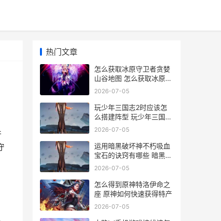
热门文章
怎么获取冰原守卫者贪婪
山谷地图 怎么获取冰原守
卫者
2026-07-05
玩少年三国志2时应该怎
么搭建阵型 玩少年三国志
哪个平台好
2026-07-05
并
运用暗黑破坏神不朽吸血
守
宝石的诀窍有哪些 暗黑破
坏神ui
2026-07-05
怎么得到原神特洛伊命之
座 原神如何快速获得特产
2026-07-05