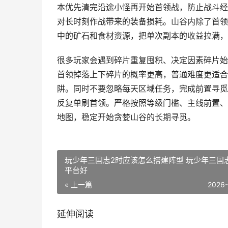
本优先清完沿途小怪再开始首领战，防止战斗经
对长时刻作战带来的装备损耗。山谷内除了首领
中的矿石和食材资源，把单次副本的收益拉满，
很多玩家会遇到碎片重复囤积、决定因素碎片始
首领掉落上下碎片的概率更高，普通难度更适合
阱。同时不要忽略每天区域任务，完成前置寻觅
反复单刷首领。严格按照等级门槛、主线前置、
地图，稳定开始贪婪山谷的长期寻觅。
玩少年三国志2时应该怎么搭建阵型 玩少年三国
平台好
« 上一篇
2026
延伸阅读