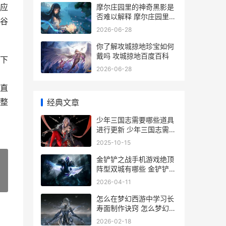
应
摩尔庄园里的神奇黑影是
否难以解释 摩尔庄园里的
谷
神兽是什么
2026-06-28
你了解攻城掠地珍宝如何
戴吗 攻城掠地百度百科
下
2026-06-28
直
整
经典文章
少年三国志需要哪些道具
进行更新 少年三国志需要
经常充值吗
2025-10-15
金铲铲之战手机游戏绝顶
阵型双城有哪些 金铲铲之
战手机和电脑可以一起玩
2026-04-11
»
吗
怎么在梦幻西游中学习长
寿面制作诀窍 怎么梦幻西
游大雁塔刷不出装备了
2026-02-18