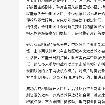
贪婪山谷地图需要集齐上、下、左、右、中五块
部前置主线副本，碎片主要从前置区域小怪、桥
就能永久开始地图入口。不少玩家迟迟无法开始
便拾取零散碎片，合成功能也会处于锁定情形，
线任务，全球地图才会刷新贪婪山谷的前置寻觅
把人物等级提高至门槛标准，是收集碎片的首要
碎片有着明确的掉落分布，中路碎片主要由副本
怪，上下两块碎片只有击败区域冰火双首领才会
生活值，不能长时刻拉扯，队伍需要集中爆发快
低，组队多人重复挑战可以反复击杀首领补齐稀
长期缺漏的上下两块核心碎片。刷碎片时需要备
容易出现团灭，尽量分段清理怪物，稳步推进到
成功合成地图解开入口后，后续反复进入副本还
刷资源的效率。冰系首领释放技能会留下减速冰
释放点位，不会跟随目标移动，坦克职业把首领