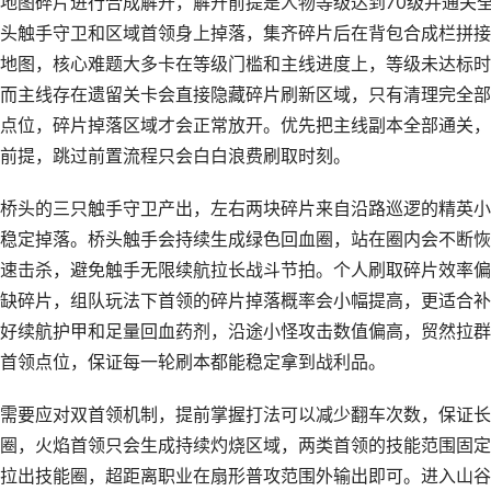
地图碎片进行合成解开，解开前提是人物等级达到70级并通关
头触手守卫和区域首领身上掉落，集齐碎片后在背包合成栏拼接
地图，核心难题大多卡在等级门槛和主线进度上，等级未达标时
而主线存在遗留关卡会直接隐藏碎片刷新区域，只有清理完全部
点位，碎片掉落区域才会正常放开。优先把主线副本全部通关，
前提，跳过前置流程只会白白浪费刷取时刻。
桥头的三只触手守卫产出，左右两块碎片来自沿路巡逻的精英小
稳定掉落。桥头触手会持续生成绿色回血圈，站在圈内会不断恢
速击杀，避免触手无限续航拉长战斗节拍。个人刷取碎片效率偏
缺碎片，组队玩法下首领的碎片掉落概率会小幅提高，更适合补
好续航护甲和足量回血药剂，沿途小怪攻击数值偏高，贸然拉群
首领点位，保证每一轮刷本都能稳定拿到战利品。
需要应对双首领机制，提前掌握打法可以减少翻车次数，保证长
圈，火焰首领只会生成持续灼烧区域，两类首领的技能范围固定
拉出技能圈，超距离职业在扇形普攻范围外输出即可。进入山谷