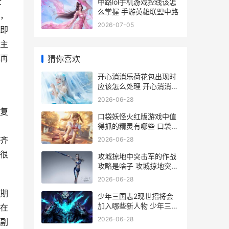
全
中路lol手机游戏控线该怎
么掌握 手游英雄联盟中路
，
2026-07-05
即
主
再
猜你喜欢
开心消消乐荷花包出现时
应该怎么处理 开心消消乐
荷花关卡有哪些
2026-06-28
复
口袋妖怪火红版游戏中值
得抓的精灵有哪些 口袋妖
怪火红版一字斩怎么获得
齐
2026-06-28
很
攻城掠地中突击军的作战
攻略是啥子 攻城掠地突击
军怎么获得
2026-06-28
期
少年三国志2现世招将会
加入哪些新人物 少年三国
在
志2现在都能从哪下
2026-06-28
副