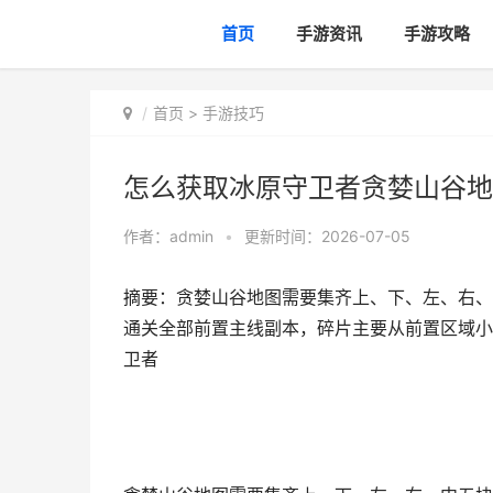
首页
手游资讯
手游攻略
首页
>
手游技巧
怎么获取冰原守卫者贪婪山谷地
作者：
admin
•
更新时间：2026-07-05
摘要：贪婪山谷地图需要集齐上、下、左、右、
通关全部前置主线副本，碎片主要从前置区域小
卫者