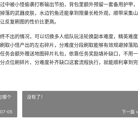
过中被小怪偷袭打断输出节拍，背包里额外预留一套备用护甲，
掉落的武器皮肤，水边钓鱼还能拿到限量长枪外观，顺带采集山
让反复刷图的性价比更高。
终不出的情况，可以切换多人组队玩法轮换副本难度，精英难度
刷取小怪产出的左右碎片，分难度分段刷取能够有效规避掉落陷
任务会额外赠送地图碎片礼包，依靠任务奖励填补缺口，不用一
分点位刷碎片、分难度补齐缺口这套流程执行，就能顺利拿到完
志哪个
没有了！
-07-05
下一篇 