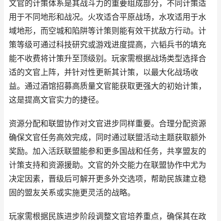
文官的计策体系是其战斗力的重要组成部分，不同计策适
用于不同地形和战况。火攻适合平原战场，水攻适用于水
域地形，而空城和陷阱等计策则能有效干扰敌方行动。计
策等级可通过科技研究或游戏进度提高，六韬兵书的填充
能不收费将计策升至顶级别。玩家需根据战场类型选择合
适的文官上阵，并针对性更新其计策，以最大化战场收
益。通过酒馆招募高质量文官能获取更强大的初始计策，
这是提高文官实力的捷径。
资源分配和联盟协作对文官进步同样重要。合理分配资源
确保文官任务高效完成，同时通过联盟活动主题获取额外
奖励。加入活跃联盟能参和更多国战和任务，共享盟友的
计策支持和资源援助。文官的外交能力在联盟协作中尤为
决定因素，晋级后可解开更多外交选项，帮助民族建立稳
固的盟友关系或实施更灵活的战略。
玩家需根据民族进步阶段调整文官培养重点，确保其在政