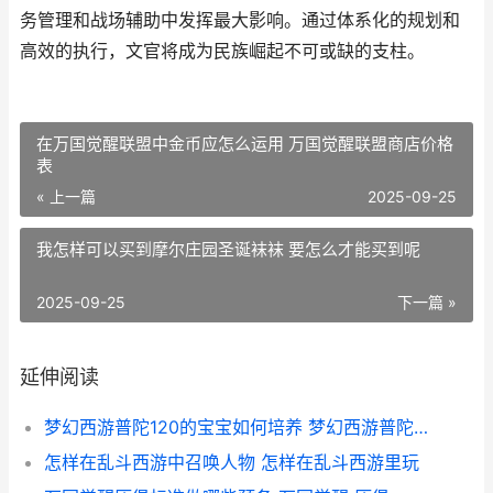
务管理和战场辅助中发挥最大影响。通过体系化的规划和
高效的执行，文官将成为民族崛起不可或缺的支柱。
在万国觉醒联盟中金币应怎么运用 万国觉醒联盟商店价格
表
« 上一篇
2025-09-25
我怎样可以买到摩尔庄园圣诞袜袜 要怎么才能买到呢
2025-09-25
下一篇 »
延伸阅读
梦幻西游普陀120的宝宝如何培养 梦幻西游普陀129厉害吗
怎样在乱斗西游中召唤人物 怎样在乱斗西游里玩