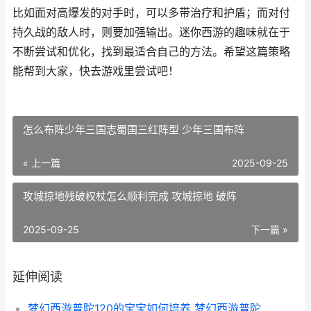
比如面对高爆发的对手时，可以多带治疗和护盾；而对付
持久战的敌人时，则要加强输出。迷你西游的趣味就在于
不断尝试和优化，找到最适合自己的方法。希望这篇策略
能帮到大家，快去游戏里尝试吧！
怎么布阵少年三国志蜀国三红阵型 少年三国布阵
« 上一篇
2025-09-25
攻城掠地残破权杖怎么顺利完成 攻城掠地 破阵
2025-09-25
下一篇 »
延伸阅读
梦幻西游普陀120的宝宝如何培养 梦幻西游普陀129厉害吗