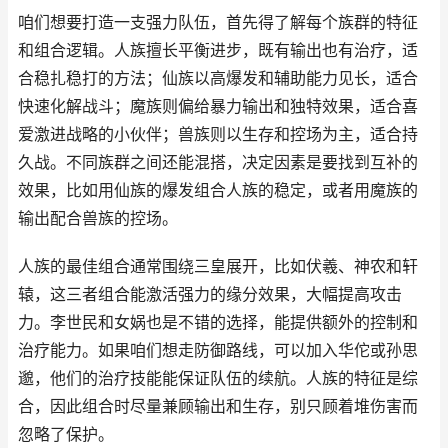
咱们想要打造一支强力队伍，首先得了解每个族群的特征
和组合逻辑。人族擅长平衡进步，既有输出也有治疗，适
合稳扎稳打的方法；仙族以高爆发和辅助能力见长，适合
快速化解战斗；魔族则偏给暴力输出和独特效果，适合喜
爱激进战略的小伙伴；兽族则以生存和控场为主，适合持
久战。不同族群之间还能混搭，决定因素是要找到互补的
效果，比如用仙族的爆发组合人族的稳定，或者用魔族的
输出配合兽族的控场。
人族的最佳组合通常围绕三皇展开，比如伏羲、神农和轩
辕，这三者组合能激活强力的缘分效果，大幅提高攻击
力。李世民和女娲也是不错的选择，能提供额外的控制和
治疗能力。如果咱们想走防御路线，可以加入华佗或孙思
邈，他们的治疗技能能保证队伍的续航。人族的特征是综
合，因此组合时尽量兼顾输出和生存，别只顾着堆伤害而
忽略了保护。