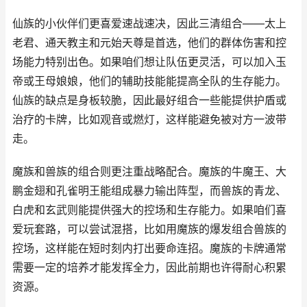
仙族的小伙伴们更喜爱速战速决，因此三清组合——太上
老君、通天教主和元始天尊是首选，他们的群体伤害和控
场能力特别出色。如果咱们想让队伍更灵活，可以加入玉
帝或王母娘娘，他们的辅助技能能提高全队的生存能力。
仙族的缺点是身板较脆，因此最好组合一些能提供护盾或
治疗的卡牌，比如观音或燃灯，这样能避免被对方一波带
走。
魔族和兽族的组合则更注重战略配合。魔族的牛魔王、大
鹏金翅和孔雀明王能组成暴力输出阵型，而兽族的青龙、
白虎和玄武则能提供强大的控场和生存能力。如果咱们喜
爱玩套路，可以尝试混搭，比如用魔族的爆发组合兽族的
控场，这样能在短时刻内打出要命连招。魔族的卡牌通常
需要一定的培养才能发挥全力，因此前期也许得耐心积累
资源。