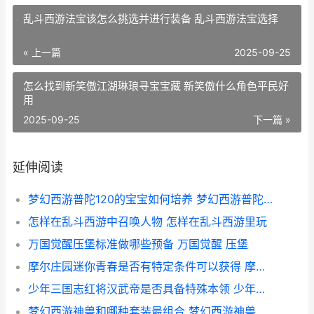
乱斗西游法宝该怎么挑选并进行装备 乱斗西游法宝选择
« 上一篇
2025-09-25
怎么找到新笑傲江湖琳琅寻宝宝藏 新笑傲什么角色平民好
用
2025-09-25
下一篇 »
延伸阅读
梦幻西游普陀120的宝宝如何培养 梦幻西游普陀129厉害吗
怎样在乱斗西游中召唤人物 怎样在乱斗西游里玩
万国觉醒压堡标准做哪些预备 万国觉醒 压堡
摩尔庄园迷你青春是否有特定条件可以获得 摩尔庄园迷你青春摩托车
少年三国志红将汉武帝是否具备特殊本领 少年三国志武将品质排名最新
梦幻西游神兽和哪种套装最组合 梦幻西游神兽哪个实用2021