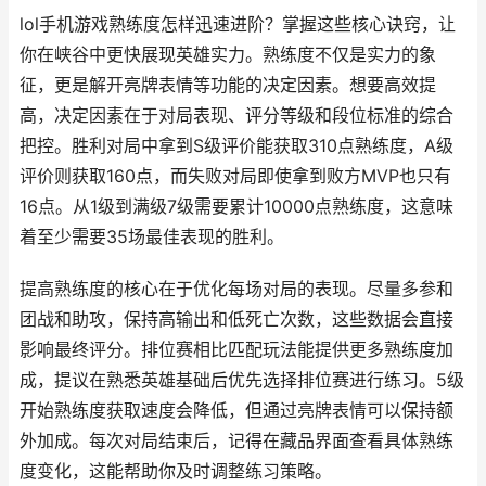
lol手机游戏熟练度怎样迅速进阶？掌握这些核心诀窍，让
你在峡谷中更快展现英雄实力。熟练度不仅是实力的象
征，更是解开亮牌表情等功能的决定因素。想要高效提
高，决定因素在于对局表现、评分等级和段位标准的综合
把控。胜利对局中拿到S级评价能获取310点熟练度，A级
评价则获取160点，而失败对局即使拿到败方MVP也只有
16点。从1级到满级7级需要累计10000点熟练度，这意味
着至少需要35场最佳表现的胜利。
提高熟练度的核心在于优化每场对局的表现。尽量多参和
团战和助攻，保持高输出和低死亡次数，这些数据会直接
影响最终评分。排位赛相比匹配玩法能提供更多熟练度加
成，提议在熟悉英雄基础后优先选择排位赛进行练习。5级
开始熟练度获取速度会降低，但通过亮牌表情可以保持额
外加成。每次对局结束后，记得在藏品界面查看具体熟练
度变化，这能帮助你及时调整练习策略。