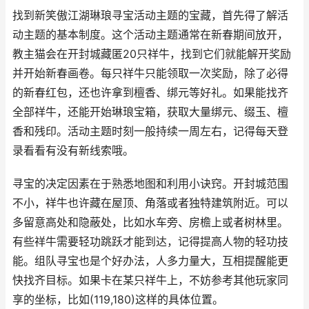
找到新笑傲江湖琳琅寻宝活动主题的宝藏，首先得了解活
动主题的基本制度。这个活动主题通常在新春期间放开，
教主猫会在开封城藏匿20只祥牛，找到它们就能解开奖励
并开始新春画卷。每只祥牛只能领取一次奖励，除了必得
的新春红包，还也许拿到檀香、绑元等好礼。如果能找齐
全部祥牛，还能开始琳琅宝箱，获取大量绑元、缀玉、檀
香和残印。活动主题时刻一般持续一周左右，记得每天登
录看看有没有新线索哦。
寻宝的决定因素在于熟悉地图和利用小诀窍。开封城范围
不小，祥牛也许藏在屋顶、角落或者独特建筑附近。可以
多留意高处和隐蔽处，比如水车旁、房檐上或者树林里。
有些祥牛需要轻功跳跃才能到达，记得提高人物的轻功技
能。组队寻宝也是个好办法，人多力量大，互相提醒能更
快找齐目标。如果卡在某只祥牛上，不妨参考其他玩家同
享的坐标，比如(119,180)这样的具体位置。