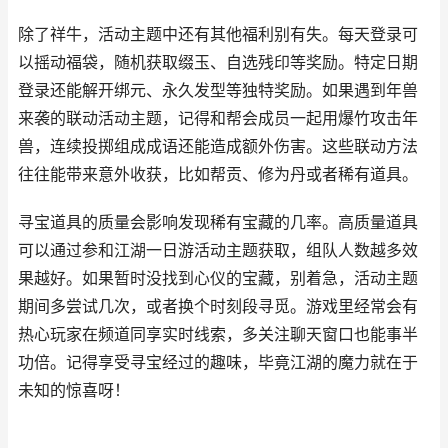
除了祥牛，活动主题中还有其他福利别有失。每天登录可
以摇动福袋，随机获取缀玉、自选残印等奖励。特定日期
登录还能解开绑元、永久发型等独特奖励。如果遇到年兽
来袭的联动活动主题，记得和帮会成员一起用爆竹攻击年
兽，连续投掷组成成语还能造成额外伤害。这些联动方法
往往能带来意外收获，比如帮贡、修为丹或者稀有道具。
寻宝道具的质量会影响发现稀有宝藏的几率。高质量道具
可以通过参和江湖一日游活动主题获取，组队人数越多效
果越好。如果暂时没找到心仪的宝藏，别着急，活动主题
期间多尝试几次，或者换个时刻段寻觅。游戏里经常会有
热心玩家在频道同享实时线索，多关注聊天窗口也能事半
功倍。记得享受寻宝经过的趣味，毕竟江湖的魔力就在于
未知的惊喜呀！