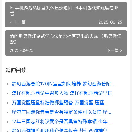
lol手机游戏熟练度怎么迅速进阶 lol手机游戏熟练度在哪
看
« 上一篇
2025-09-25
请问新笑傲江湖武学心法是否拥有突出的天赋 《新笑傲江
湖》
2025-09-25
下一篇 »
延伸阅读
梦幻西游普陀120的宝宝如何培养 梦幻西游普陀129厉害吗
怎样在乱斗西游中召唤人物 怎样在乱斗西游里玩
万国觉醒压堡标准做哪些预备 万国觉醒 压堡
摩尔庄园迷你青春是否有特定条件可以获得 摩尔庄园迷你青春摩托车
少年三国志红将汉武帝是否具备特殊本领 少年三国志武将品质排名最新
梦幻西游神兽和哪种套装最组合 梦幻西游神兽哪个实用2021