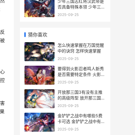
然
少年三国志红将汉武帝是
否具备特殊本领 少年三国
能
志武将品质排名最新
2025-09-25
反
猜你喜欢
被
怎么快速掌握在万国觉醒
中的诀窍 怎样快速掌握
2025-09-25
要得到火影忍者鸣人新秀
心
是否需要特定条件 火影免
控
费获得忍者
2025-09-25
开放那三国3有没有主推
的高级阵型 放开那三国3
害
可以混搭
2025-09-25
果
金铲铲之战中有哪些5费
，
卡可选 金铲铲之战中有哪
些飞升者法杖?
2025-09-25