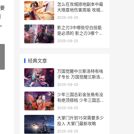
怎么在攻城掠地副本中最
要
大限度地伤害周瑜 攻城掠
地怎么玩啊
类
2025-09-25
。
影之刃3中哪些空白技能
是必须的 影之刃3哪个人
物
2025-09-25
经典文章
»
万国觉醒中兰斯洛特有啥
子专长 万国觉醒兰斯洛特
值得培养吗
2025-09-25
少年三国志彩金张角有没
有绝顶搭档 少年三国志彩
金武将
2025-09-25
大掌门升到15突需要多少
投入 大掌门最新攻略
2025-09-25