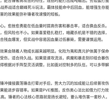
，配合锤者高攻击的特性，连招时能打出成吨输出。穷追猛打虽
以战养战适合巅峰死斗玩法，霸体技能命中后回血，能增强生存
害的效果能弥补锤者攻速慢的短板。
心。愈挫愈勇能在低血量时提高伤害和暴击率，适合换血反杀。
，但风险也不小。如果喜爱稳扎稳打，暗藏杀机是不错的选择，
合残血爆发，但实战中容易因血量过低暴毙，需要谨慎运用。
效果会随着人物成长越来越明显。化险为夷和真元护体属于保命
受伤，适合持久战。如果是速攻流派，疯魔和暴走刻印组合暴伤
得根据对手阵型灵活调整，比如面对控制多的队伍，可以多带解
锤冲撞接震荡锤击打晕对手后，势大力沉的加成能让后续普攻伤
果能进步容错率。如果是PVE推图，反伤类心法比如借力打力效
很高。锤者的心法核心思路就是扬长避短，要么堆伤害一套秒人