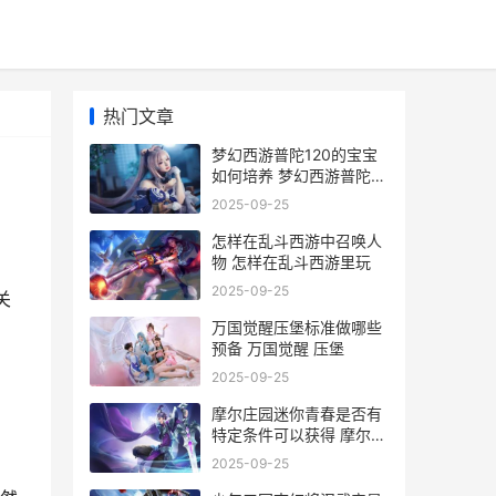
热门文章
梦幻西游普陀120的宝宝
如何培养 梦幻西游普陀
129厉害吗
2025-09-25
怎样在乱斗西游中召唤人
物 怎样在乱斗西游里玩
2025-09-25
关
万国觉醒压堡标准做哪些
预备 万国觉醒 压堡
2025-09-25
摩尔庄园迷你青春是否有
特定条件可以获得 摩尔庄
园迷你青春摩托车
2025-09-25