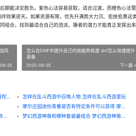
后期能决定胜负。紫色心法容易获取，适合过渡，而橙色心法需
羁绊效果逆天。如果资源有限，优先升满势大力沉、愈挫愈勇这
同组合，找到最适合自己的流派，锤者的潜力才能真正发挥出来
战风
怎么在DNF中提升自己的技能熟练度 dnf怎么快速提升
装备
-09-25
2025-09-25
下一篇 
梦幻西游普陀120的宝宝如何培养 梦幻西游普陀129厉害吗
怎样在乱斗西游中召唤人物 怎样在乱斗西游里玩
摩尔庄园迷你青春是否有特定条件可以获得 摩尔庄园迷你青春摩托车
少年三国志红将汉武帝是否具备特殊本领 少年三国志武将品质排名最新
梦幻西游神兽和哪种套装最组合 梦幻西游神兽哪个实用2021