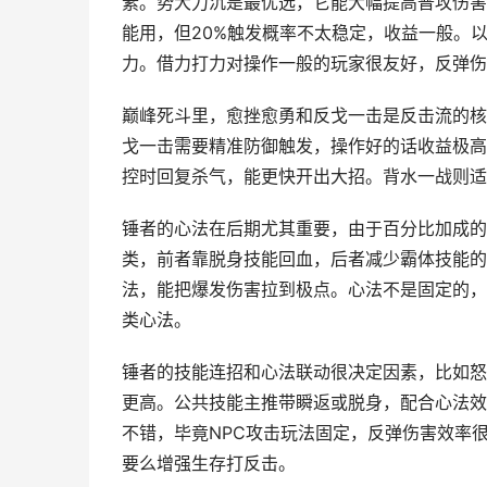
素。势大力沉是最优选，它能大幅提高普攻伤害
能用，但20%触发概率不太稳定，收益一般。
力。借力打力对操作一般的玩家很友好，反弹伤
巅峰死斗里，愈挫愈勇和反戈一击是反击流的核
戈一击需要精准防御触发，操作好的话收益极高
控时回复杀气，能更快开出大招。背水一战则适
锤者的心法在后期尤其重要，由于百分比加成的
类，前者靠脱身技能回血，后者减少霸体技能的
法，能把爆发伤害拉到极点。心法不是固定的，
类心法。
锤者的技能连招和心法联动很决定因素，比如怒
更高。公共技能主推带瞬返或脱身，配合心法效
不错，毕竟NPC攻击玩法固定，反弹伤害效率
要么增强生存打反击。