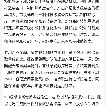
技能熟练度和装备制作熟练度存在联动机制。利用设计图
打造装备时，制作熟练度越高，产出高强化等级装备的概
率越大。提议通过批量制作低级装备快速提高制作熟练
度，再将资源倾斜至核心装备强化。部分高阶技能需达到
特定熟练度等级才能解开强化版本，例如减少冷却时刻或
提高伤害效果。因此定给刷取对应技能的运用次数，如高
频释放AOE技能清图，能同步推进人物和技能熟练度。
参和卢克Raid、奥兹玛等团队副本时，通关效率和经验获
取量成正比。提议组建固定队伍或加入活跃公会，通过默
契配合缩短副本耗时。需注意能源控制室、祭坛等机制关
卡的处理顺序，避免因流程错误导致重复挑战。高难度副
本中，合理运用柔化肌肉双二挡等职业特性衔接连招，既
能保证输出效率，也能增加技能运用频次。
110级版本新增拯救者段位，达成需持续投入数年时刻。提
议每周完成限量任务获取骁勇结晶，优先兑换永久性增益