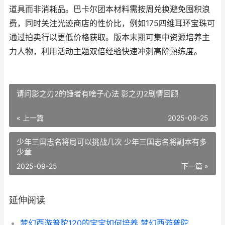
道具而非消耗品。巴卡尔团本材料需按周兑换避免囤积浪
费，同时关注光迹商店的性价比，例如175四维耳环宝珠可
通过拍卖行以更低价格获取。版本末期可集中资源培养主
力人物，利用活动主题双倍经验快速冲刺高阶熟练度。
请问影之刃2的锤者有啥子心法 影之刃2剧情回顾
« 上一篇
2025-09-25
少年三国志名将局可以挑战几次 少年三国志名将副本有多
少章
2025-09-25
下一篇 »
延伸阅读
梦幻西游普陀120的宝宝如何培养 梦幻西游普陀129厉害吗