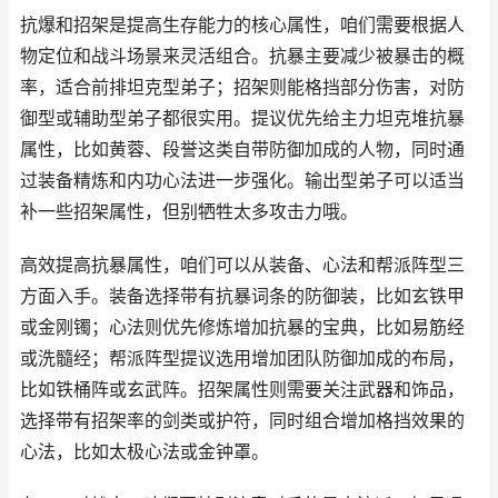
抗爆和招架是提高生存能力的核心属性，咱们需要根据人
物定位和战斗场景来灵活组合。抗暴主要减少被暴击的概
率，适合前排坦克型弟子；招架则能格挡部分伤害，对防
御型或辅助型弟子都很实用。提议优先给主力坦克堆抗暴
属性，比如黄蓉、段誉这类自带防御加成的人物，同时通
过装备精炼和内功心法进一步强化。输出型弟子可以适当
补一些招架属性，但别牺牲太多攻击力哦。
高效提高抗暴属性，咱们可以从装备、心法和帮派阵型三
方面入手。装备选择带有抗暴词条的防御装，比如玄铁甲
或金刚镯；心法则优先修炼增加抗暴的宝典，比如易筋经
或洗髓经；帮派阵型提议选用增加团队防御加成的布局，
比如铁桶阵或玄武阵。招架属性则需要关注武器和饰品，
选择带有招架率的剑类或护符，同时组合增加格挡效果的
心法，比如太极心法或金钟罩。