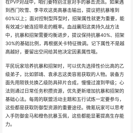
在PVP对战中，咱们要特别注意对手的暴击流派。如果遇
到西门吹雪、李寻欢这类高暴击输出，提议把抗暴堆到
60%以上；面对控制型阵型时，招架属性就更为重要，能
有效减少被连招带走的概率。血战襄阳这类持久战方法
中，抗暴和招架需要均衡进步，提议保持抗暴40%、招架
30%的基础比例，再根据关卡特征微调。记下属性不是越
高越好，要留出空间给其他决定因素属性哦。
平民玩家培养抗暴和招架时，可以优先选择性价比高的乙
级弟子，比如郭靖、袁承志这类容易获取的人物。装备方
面先用陨铁兑换乙级防具碎片合成，慢慢过渡到甲级；心
法则通过日常任务积攒资源，优先更新增加抗暴和招架的
基础心法。每周的联盟活动主题和五行试炼一定要参与，
这些都是获取防御型资源的重要途径。微氪玩家可以思考
入手防御金马和橙色抗暴玉佩，这些都能显著提高生存能
力。