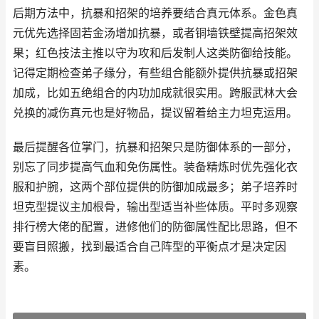
后期方法中，抗暴和招架的培养要结合真元体系。金色真
元优先选择固若金汤增加抗暴，或者铜墙铁壁提高招架效
果；红色技法主推以守为攻和后发制人这类防御给技能。
记得定期检查弟子缘分，有些组合能额外提供抗暴或招架
加成，比如五绝组合的内功加成就很实用。跨服武林大会
兑换的减伤真元也是好物品，提议留着给主力坦克运用。
最后提醒各位掌门，抗暴和招架只是防御体系的一部分，
别忘了同步提高气血和免伤属性。装备精炼时优先强化衣
服和护腕，这两个部位提供的防御加成最多；弟子培养时
坦克型提议主加根骨，输出型适当补些体质。平时多观察
排行榜大佬的配置，进修他们的防御属性配比思路，但不
要盲目照搬，找到最适合自己阵型的平衡点才是决定因
素。