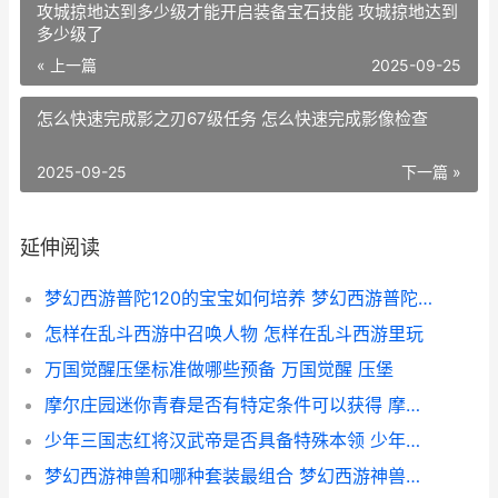
攻城掠地达到多少级才能开启装备宝石技能 攻城掠地达到
多少级了
« 上一篇
2025-09-25
怎么快速完成影之刃67级任务 怎么快速完成影像检查
2025-09-25
下一篇 »
延伸阅读
梦幻西游普陀120的宝宝如何培养 梦幻西游普陀129厉害吗
怎样在乱斗西游中召唤人物 怎样在乱斗西游里玩
万国觉醒压堡标准做哪些预备 万国觉醒 压堡
摩尔庄园迷你青春是否有特定条件可以获得 摩尔庄园迷你青春摩托车
少年三国志红将汉武帝是否具备特殊本领 少年三国志武将品质排名最新
梦幻西游神兽和哪种套装最组合 梦幻西游神兽哪个实用2021