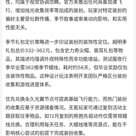
性，均属于视觉协调范畴。官方未推出任何具备加速飞
行、增加烛光收集效率等加成的装扮。玩家对特定装扮的
偏好主要受社群传播、季节叙事或审美动向影响，和实用
性能无关。
季节礼包定价策略进一步印证装扮的装饰性定位。姆明季
礼包总价332-362元，包含史力奇尖帽、兽耳礼包等物
品，其描述均强调外观特殊性而非功能增益。测试服夜行
季毕业需362根季节蜡烛，耗时约56天，但毕业奖励仅包
含装饰性物品。这种设计玩法表明开发团队严格区分装扮
收集和游戏进度体系。
优先兑换永久光翼节点可提高基础飞行能力，而热门装扮
的收集应基于资源储备情况。无氪玩家可通过复刻活动主
题获取往季物品，如12月复刻的熊抱先祖动作仅需常规蜡
烛兑换。合理利用每天任务、大蜡烛堆等资源点，能在不
影响核心尝试的前提下完成装扮收集。