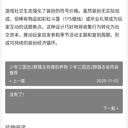
游戏社交生态强化了装扮的符号价格。虽然装扮无实际加
成，但稀有物品如彩虹斗篷（175蜡烛）或毕业礼常成为玩
家互动的话题焦点。这种设计巧妙地将收集行为转化为社
交资本，推动玩家自发参和季节活动主题和复刻周期，形
成可持续的装扮经济循环。
少年三国志2群雄主有哪些养物 少年三国志2群雄赤金阵容
推荐
« 上一篇
2025-11-02
没有了！
下一篇 »
延伸阅读