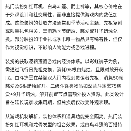
热门装扮如红耳机、白鸟斗篷、武士裤等，其核心价格在
于外观设计和社交属性，而非直接提供游戏内的数值加
成。这些装扮的获取方法通常和季节活动主题、先祖复刻
或限量礼包相关，需消耗季节蜡烛、慈爱或升华蜡烛兑
换。部分装扮如毕业礼或季卡唯一物品具有稀有性，但仅
作为视觉标识，不影响人物能力或游戏进程。
装扮的获取逻辑遵循游戏内经济体系。以彩虹裤子为例，
需通过飞行日先祖兑换，消耗95根白蜡烛，且限时放开获
取。白斗篷需在禁阁双人门内找到灵语者先祖，消耗50颗
慈爱及6根蜡烛解开。二级斗篷类物品如深蓝斗篷需75慈
爱+9升华蜡烛，解开前置节点需额外投入资源。此类设计
旨在延长玩家收集周期，但兑换后仅改变外观表现。
从游戏机制解析，装扮体系和道具功能完全隔离。热门装
扮如红耳机和龙骨发型的组合效果，或白鸟斗篷的百搭特