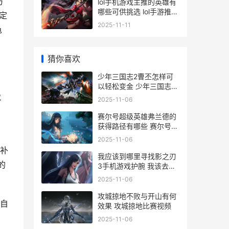
方
lol手机游戏主推的英雄有
哪些可供挑选 lol手游推荐
定
设置
2025-11-11
龟
猜你喜欢
少年三国志2曹丕怎样可
以轻松变金 少年三国志2
曹仁
就
2025-11-06
赛尔号超级英雄弗兰德的
获得路径有哪些 赛尔号超
级英雄下载
2025-11-06
补
我应该到哪里寻找影之刃
的
3手机游戏护腕 我该去哪
里找你
2025-11-06
攻城掠地不败与开山有何
自
效果 攻城掠地比赛视频
2025-11-06