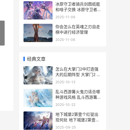
冰原守卫者骑兵剑图纸能
和啥子交换 冰原守卫者手
游攻略
2025-11-06
你会怎么在英魂之刃自走
棋中进行经济管理
2025-11-06
»
经典文章
怎么在大掌门2中打造强
大的后期阵型 大掌门2 攻
略
2025-10-13
乱斗西游篝火鬼刃适合哪
种游戏风格 乱斗西游篝火
最佳阵容
2025-10-22
地下城堡2第壹个红锭出
现何处 地下城堡2第壹章
攻略
2025-09-25