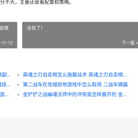
分不大，主要还是看配置和策略。
容推
没有了！
-11-12
下一篇 
攻城掠地副本194的突破点在哪里里 攻城掠地副本199怎么过啊
英魂之刃自走棋怎么施展战术 英魂之刃自走棋阵容推荐
请问攻城掠地击败守关的5将在哪里里打 攻城掠地击败孙尚香攻略大全
第二战车在攻城掠地游戏中怎么取得 二战车辆篇
lol手机游戏主推的英雄有哪些可供挑选 lol手游推荐设置
金铲铲之战幽魂法师中的冲突是怎样展开的 金铲铲之战 幽魂