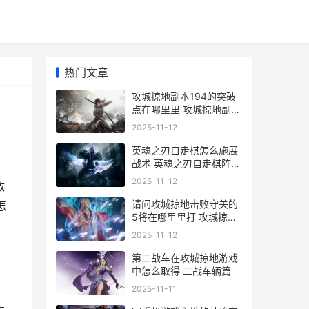
热门文章
攻城掠地副本194的突破
点在哪里里 攻城掠地副本
199怎么过啊
2025-11-12
英魂之刃自走棋怎么施展
战术 英魂之刃自走棋阵容
推荐
2025-11-12
敌
请问攻城掠地击败守关的
怎
5将在哪里里打 攻城掠地
击败孙尚香攻略大全
2025-11-12
第二战车在攻城掠地游戏
中怎么取得 二战车辆篇
2025-11-11