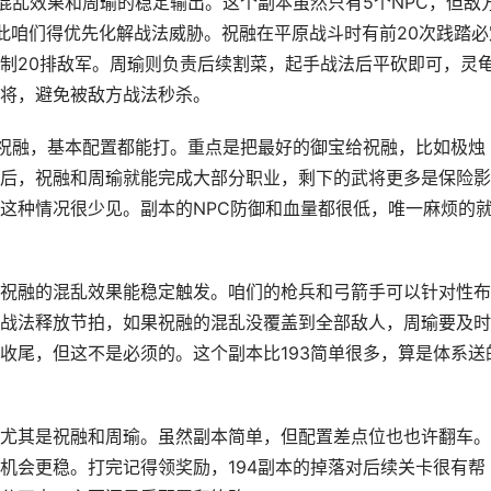
混乱效果和周瑜的稳定输出。这个副本虽然只有5个NPC，但敌
此咱们得优先化解战法威胁。祝融在平原战斗时有前20次践踏必
制20排敌军。周瑜则负责后续割菜，起手战法后平砍即可，灵
将，避免被敌方战法秒杀。
到祝融，基本配置都能打。重点是把最好的御宝给祝融，比如极烛
后，祝融和周瑜就能完成大部分职业，剩下的武将更多是保险影
这种情况很少见。副本的NPC防御和血量都很低，唯一麻烦的
祝融的混乱效果能稳定触发。咱们的枪兵和弓箭手可以针对性布
战法释放节拍，如果祝融的混乱没覆盖到全部敌人，周瑜要及时
收尾，但这不是必须的。这个副本比193简单很多，算是体系送
尤其是祝融和周瑜。虽然副本简单，但配置差点位也也许翻车。
机会更稳。打完记得领奖励，194副本的掉落对后续关卡很有帮