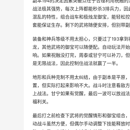
副本194的决定因素突破点在于合理利用祝融的
战法极其强势，每次上阵都能秒杀3排兵力，因
混乱的特性，组合战车和极烛龙御宝，能轻松控
套能保证生存。剩下的武将随便安排，但别带副
装备和神兵等级不用太担心，只要过了193拿
龙，其他武将的御宝可以随便配。自动玩法开始
响。如果祝融没打完，周泰或甘宁可以补刀，但
是无限战法，因此控制住战法就赢了一半。
地形和兵种克制不用太纠结，由于副本是平原，
置，但实际打起来影响不大。战斗时注意看敌方
上战法。甘宁如果有觉醒，最后一波可以放战法
福利关。
最后打之前检查下武将的觉醒情形和御宝组合，
动战斗虽然方便，但偶尔手动调整下技能释放时