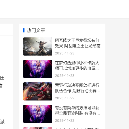
热门文章
阿瓦隆之王巨龙祭坛有何
效果 阿瓦隆之王巨龙形态
2025-11-23
在梦幻西游中哪种卡牌大
师可以增加更多的血量值
梦幻西游中哪种宝石可以
2025-11-23
田
增加武器的命中
荒野行动决赛圈怎样进行
态
队伍合作 荒野行动比赛视
频
2025-11-22
有没有简单的方法可以获
得全民奇迹时装 有没有简
单的方法测试自己的视力
2025-11-22
派