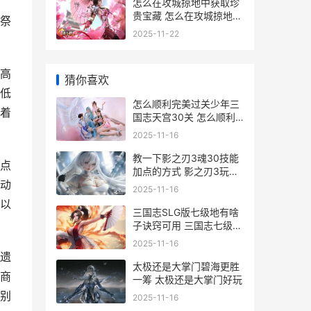
怎么在攻城掠地中获取珍
贵宝藏 怎么在攻城掠地中
祭
赚金币
2025-11-22
高
猜你喜欢
低
怎么顺利完美过关少年三
着
国志天宫30关 怎么顺利
完美过关
2025-11-16
教一下影之刃3魂30技能
点
加点的方式 影之刃3玩法
动
介绍
2025-11-16
以
三国志SLG版七级地有啥
子诀窍可用 三国志七级资
源需要多少兵力
2025-11-16
遗
太极还是大掌门碧海更胜
商
一筹 太极还是大掌门好玩
别
2025-11-16