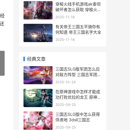
穿梭火线手机游戏ak泰坦
破坏者怎么获取 穿梭火线
手机游戏怎么玩
经
2025-11-16
还
有关帝王三国五平骑你有
何知道 帝王三国名字大全
2025-11-16
经典文章
三国志SLG版军团怎么应
»
对敌方阵型 三国志军团下
载
2025-10-24
在原神游戏中怎样才能成
功打败优拉的龙王 原神游
戏中怎么截图
2025-09-25
三国志SLG版中怎么获得
俘虏地 3dsll三国志
2025-09-25