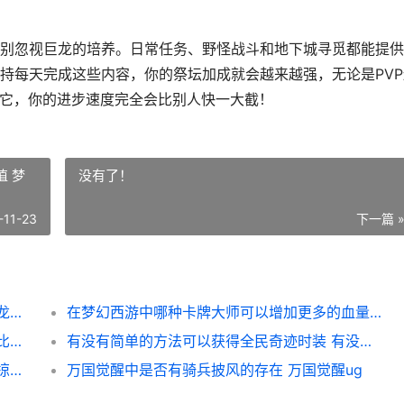
别忽视巨龙的培养。日常任务、野怪战斗和地下城寻觅都能提供
持每天完成这些内容，你的祭坛加成就会越来越强，无论是PVP
用它，你的进步速度完全会比别人快一大截！
 梦
没有了！
-11-23
下一篇 
阿瓦隆之王巨龙祭坛有何效果 阿瓦隆之王巨龙形态
在梦幻西游中哪种卡牌大师可以增加更多的血量值 梦幻西游中哪种宝石可以增加武器的命中
荒野行动决赛圈怎样进行队伍合作 荒野行动比赛视频
有没有简单的方法可以获得全民奇迹时装 有没有简单的方法测试自己的视力
怎么在攻城掠地中获取珍贵宝藏 怎么在攻城掠地中赚金币
万国觉醒中是否有骑兵披风的存在 万国觉醒ug