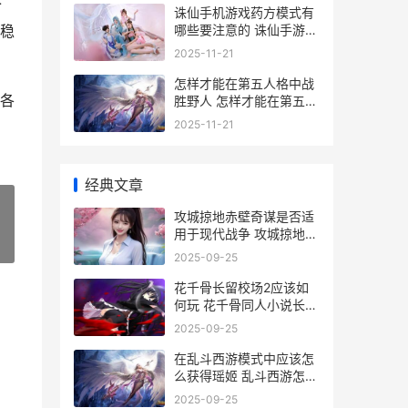
令
诛仙手机游戏药方模式有
哪些要注意的 诛仙手游药
稳
在哪里买
2025-11-21
怎样才能在第五人格中战
各
胜野人 怎样才能在第五人
格里获得免费皮肤
2025-11-21
经典文章
攻城掠地赤壁奇谋是否适
用于现代战争 攻城掠地赤
»
壁奇谋觉醒需要多少酒
2025-09-25
花千骨长留校场2应该如
何玩 花千骨同人小说长留
晋江
2025-09-25
在乱斗西游模式中应该怎
么获得瑶姬 乱斗西游怎么
玩
2025-09-25