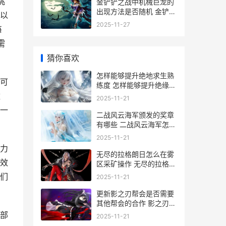
挑
金铲铲之战中机械巨龙的
出现方法是否随机 金铲铲
以
之战 人机
2025-11-27
每
需
猜你喜欢
怎样能够提升绝地求生熟
可
练度 怎样能够提升绝缘性
能
数
2025-11-21
一
二战风云海军颁发的奖章
有哪些 二战风云海军怎么
组建
2025-11-21
力
无尽的拉格朗日怎么在雾
效
区采矿操作 无尽的拉格朗
日云游戏
们
2025-11-21
更新影之刃帮会是否需要
其他帮会的合作 影之刃官
方群
部
2025-11-21