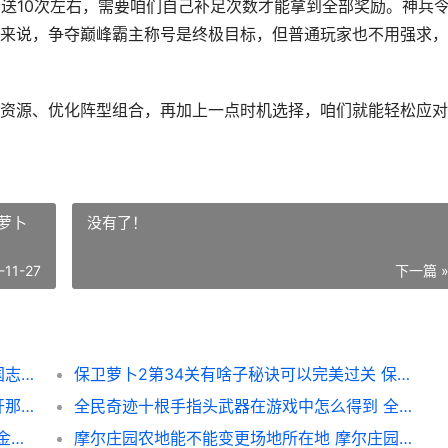
会送10次左右，需要咱们自己补足次数才能拿到全部奖励。神兵
来说，争夺巅峰霸主称号是终极目标，但普通玩家也不用强求，
资源、优化阵型组合，再加上一点时机选择，咱们就能轻松应对
萝卜
没有了！
-11-27
下一篇 
少年三国志2的过关斩将有啥子诀窍 少年三国志2的周年庆是什么时候
保卫萝卜2第34关有啥子秘诀可以完美过关 保卫萝卜无敌版
开放那三国3洛阳皇宫的战斗攻略有哪些 放开那三国3挖的卢
全民奇迹十根手指头武器在游戏中怎么得到 全民奇迹v10多少钱
金铲铲之战中机械巨龙的出现方法是否随机 金铲铲之战 人机
摩尔庄园农地能不能变更场地所在地 摩尔庄园能开垦几块农田