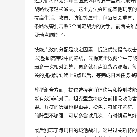
过关斩将作为少年三国志2中每周一至周六放开
战路线来轻松通关。这个方法会匹配其他玩家的
提高生活、攻击、防御等属性，但每周会重置，
条路线需要击败3个固定战力的对手，前两关难
要动点脑筋了。
技能点数的分配是决定因素，提议优先提高攻击
以选择1高带2中的路线，先稳定击败两个中等
最多一次相对划算，再多就有点浪费资源啦。每
关的挑战留到晚上8点以后，等完成日常任务提
阵型组合方面，提议选择有群体伤害和控制技能
能有效消耗对手。坦克型武将放在前排吸收伤害
果。兵符的选择也很重要，橙色兵符如狂熊符、
的阵型不够强，可以多尝试几次，有时候运气好
最后别忘了每周日的城池战斗，这是过关斩将的