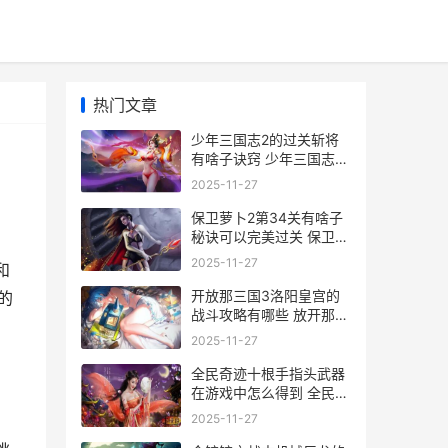
热门文章
少年三国志2的过关斩将
有啥子诀窍 少年三国志2
的周年庆是什么时候
2025-11-27
保卫萝卜2第34关有啥子
秘诀可以完美过关 保卫萝
卜无敌版
2025-11-27
和
开放那三国3洛阳皇宫的
的
战斗攻略有哪些 放开那三
国3挖的卢
2025-11-27
全民奇迹十根手指头武器
在游戏中怎么得到 全民奇
迹v10多少钱
2025-11-27