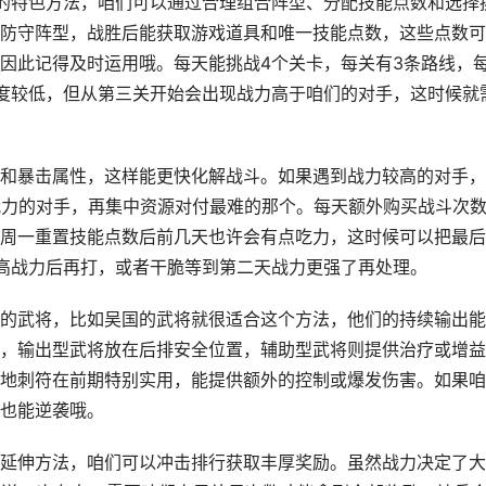
的特色方法，咱们可以通过合理组合阵型、分配技能点数和选择
防守阵型，战胜后能获取游戏道具和唯一技能点数，这些点数可
因此记得及时运用哦。每天能挑战4个关卡，每关有3条路线，
度较低，但从第三关开始会出现战力高于咱们的对手，这时候就
和暴击属性，这样能更快化解战斗。如果遇到战力较高的对手，
战力的对手，再集中资源对付最难的那个。每天额外购买战斗次
周一重置技能点数后前几天也许会有点吃力，这时候可以把最后
高战力后再打，或者干脆等到第二天战力更强了再处理。
的武将，比如吴国的武将就很适合这个方法，他们的持续输出能
，输出型武将放在后排安全位置，辅助型武将则提供治疗或增益
地刺符在前期特别实用，能提供额外的控制或爆发伤害。如果咱
也能逆袭哦。
延伸方法，咱们可以冲击排行获取丰厚奖励。虽然战力决定了大