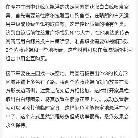
在摩尔庄园中让鲸鱼飘浮的决定因素是获取白白鲸喷泉家
具。首先需要前往摩尔拉雅雪山钓鱼点，在晴朗的白天运
用中级或顶级鱼饵钓取白鲸，这是传说质量的稀有鱼类。
钓到白鲸后前往慈爱广场找到NPC大力，在他身边的传奇
阁商店用白鲸兑换白白鲸喷泉。准备职业需要6块圆石板、
2个紫藤花架和一些地板砖，这些材料可以在商城简约生活
组合中用金豆购买。
接下来要在庄园找一块空地，用圆石板摆出2x3的长方形
区域并铺上多色石子路。将两个紫藤花架面对面放置在长
方形长边两侧，注意让花架后方相接触。这时打开家具栏
取出白白鲸喷泉，将其放置在紫藤花架上方。成功放置后
就可以回收其他临时家具，这样鲸鱼就能稳定地悬浮在空
中了。这个方式虽然流程较多但成功率很高，悬浮效果会
永久保持。