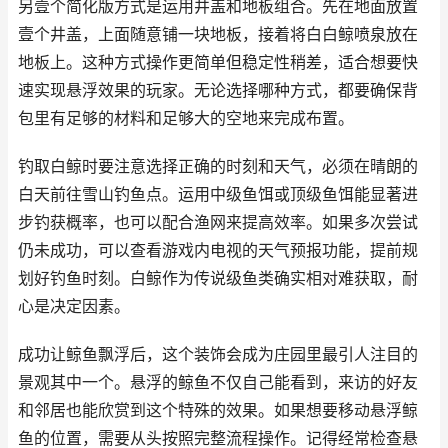
另壹个简化版方式是运用井盖和地板组合。先在地面放置
壹个井盖，上面随意铺一块地板，接着将白白鲸喷泉放在
地板上。这种方式操作更简单但稳定性稍差，适合想要快
速实现悬浮效果的玩家。无论选择哪种方式，都要确保背
包里有足够的材料和足够大的空地来完成布置。
钓取白鲸时要注意选择正确的时刻和天气，必须在晴朗的
白天前往雪山钓鱼点。运用中级鱼饵或顶级鱼饵能显著进
步钓获概率，也可以配合渔网来提高效率。如果多次尝试
仍未成功，可以查看游戏内电视的天气预报功能，提前规
划好钓鱼时刻。白鲸作为传说级鱼类确实相对难获取，耐
心是决定因素。
成功让鲸鱼飘浮后，这个装饰会成为庄园里最引人注目的
景观其中一个。悬浮的鲸鱼不仅自己能看到，来访的好友
和邻居也能欣赏到这个特殊的效果。如果想要移动悬浮鲸
鱼的位置，需要从头按照完整流程操作。记得经常检查悬