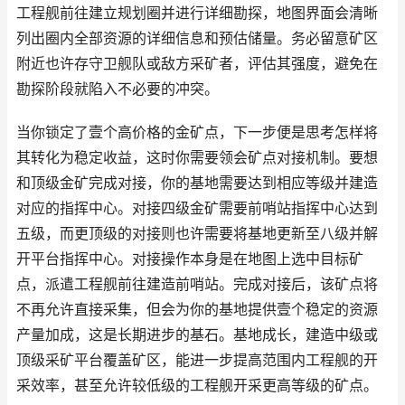
工程舰前往建立规划圈并进行详细勘探，地图界面会清晰
列出圈内全部资源的详细信息和预估储量。务必留意矿区
附近也许存守卫舰队或敌方采矿者，评估其强度，避免在
勘探阶段就陷入不必要的冲突。
当你锁定了壹个高价格的金矿点，下一步便是思考怎样将
其转化为稳定收益，这时你需要领会矿点对接机制。要想
和顶级金矿完成对接，你的基地需要达到相应等级并建造
对应的指挥中心。对接四级金矿需要前哨站指挥中心达到
五级，而更顶级的对接则也许需要将基地更新至八级并解
开平台指挥中心。对接操作本身是在地图上选中目标矿
点，派遣工程舰前往建造前哨站。完成对接后，该矿点将
不再允许直接采集，但会为你的基地提供壹个稳定的资源
产量加成，这是长期进步的基石。基地成长，建造中级或
顶级采矿平台覆盖矿区，能进一步提高范围内工程舰的开
采效率，甚至允许较低级的工程舰开采更高等级的矿点。