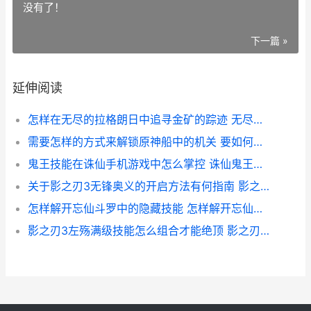
没有了！
下一篇 »
延伸阅读
怎样在无尽的拉格朗日中追寻金矿的踪迹 无尽怎么过
需要怎样的方式来解锁原神船中的机关 要如何又如何
鬼王技能在诛仙手机游戏中怎么掌控 诛仙鬼王的技能栏怎么放好
关于影之刃3无锋奥义的开启方法有何指南 影之刃3没意思
怎样解开忘仙斗罗中的隐藏技能 怎样解开忘仙斗罗的封印
影之刃3左殇满级技能怎么组合才能绝顶 影之刃3左殇最强