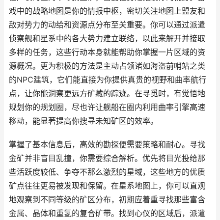
戏中的战略地图是你的情报中枢，密切关注地图上盟友和
敌对势力的动给和资源点分布至关重要。你可以通过派遣
侦察舰和星系中的各大势力建立联络，以此来解开并接取
多样的任务，这些行动本身就能帮助你掌握一片区域的资
源概况。更为积极的方法是主动占领诸如海盗前哨站之类
的NPC建筑，它们能直接为你提供真贵的视野和曲率航行
点，让你能洞察更远方矿藏的踪迹。在寻觅时，有觉悟地
规划你的规划圈，尽也许让舰船在圈内利用曲率引擎高速
移动，能显著提高你搜寻未知矿区的效率。
掌握了基本信息后，高效的勘探便需要策略和耐心。寻找
金矿并非盲目乱撞，你需要综合解析。优先将目光投给那
些活跃度较低、争夺不那么激烈的星域，这些地方的优质
矿点往往更易被发现和保留。在星系地图上，你可以直观
地观察到不同等级的矿区分布，初期应着重寻找那些富含
金属、晶体和重氢的复合矿带。找到心仪的区域后，派遣