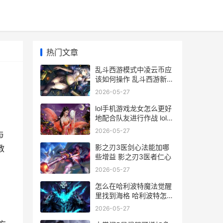
热门文章
乱斗西游模式中凌云币应
该如何操作 乱斗西游新手
教程
2026-05-27
lol手机游戏龙女怎么更好
地配合队友进行作战 lol手
游龙女是哪个
2026-05-27
与
影之刃3医剑心法能加哪
教
些增益 影之刃3医者仁心
2026-05-27
怎么在哈利波特魔法觉醒
里找到海格 哈利波特怎么
打开位置
2026-05-27