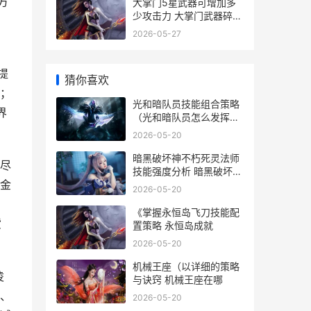
方
大掌门5星武器可增加多
少攻击力 大掌门武器碎片
怎么获得
2026-05-27
提
猜你喜欢
；
光和暗队员技能组合策略
界
（光和暗队员怎么发挥最
大作用 光和暗队员技能怎
2026-05-20
么学
暗黑破坏神不朽死灵法师
尽
技能强度分析 暗黑破坏神
金
不朽野蛮人攻略
2026-05-20
《掌握永恒岛飞刀技能配
货
置策略 永恒岛成就
2026-05-20
机械王座（以详细的策略
凌
与诀窍 机械王座在哪
、
2026-05-20