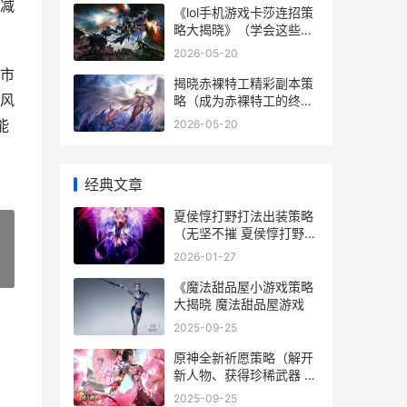
减
《lol手机游戏卡莎连招策
略大揭晓》（学会这些连
招让你玩转卡莎 手游lol有
2026-05-20
点卡
市
揭晓赤裸特工精彩副本策
风
略（成为赤裸特工的终极
玩家
能
2026-05-20
经典文章
夏侯惇打野打法出装策略
（无坚不摧 夏侯惇打野打
法教学
2026-01-27
»
《魔法甜品屋小游戏策略
大揭晓 魔法甜品屋游戏
2025-09-25
原神全新祈愿策略（解开
新人物、获得珍稀武器 原
神祈愿详细
2025-09-25