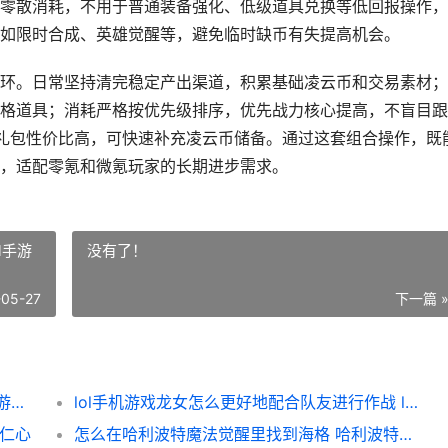
零散消耗，不用于普通装备强化、低级道具兑换等低回报操作，
如限时合成、英雄觉醒等，避免临时缺币有失提高机会。
环。日常坚持清完稳定产出渠道，积累基础凌云币和交易素材；
格道具；消耗严格按优先级排序，优先战力核心提高，不盲目跟
礼包性价比高，可快速补充凌云币储备。通过这套组合操作，既
，适配零氪和微氪玩家的长期进步需求。
l手游
没有了！
-05-27
下一篇 
乱斗西游模式中凌云币应该如何操作 乱斗西游新手教程
lol手机游戏龙女怎么更好地配合队友进行作战 lol手游龙女是哪个
者仁心
怎么在哈利波特魔法觉醒里找到海格 哈利波特怎么打开位置