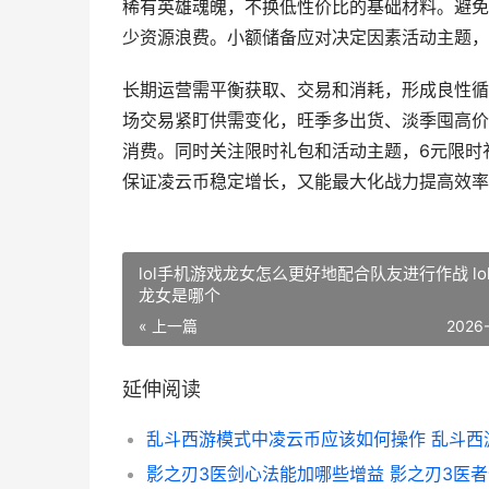
稀有英雄魂魄，不换低性价比的基础材料。避免
少资源浪费。小额储备应对决定因素活动主题，
长期运营需平衡获取、交易和消耗，形成良性循
场交易紧盯供需变化，旺季多出货、淡季囤高价
消费。同时关注限时礼包和活动主题，6元限时
保证凌云币稳定增长，又能最大化战力提高效率
lol手机游戏龙女怎么更好地配合队友进行作战 lo
龙女是哪个
« 上一篇
2026
延伸阅读
影之刃3医剑心法能加哪些增益 影之刃3医