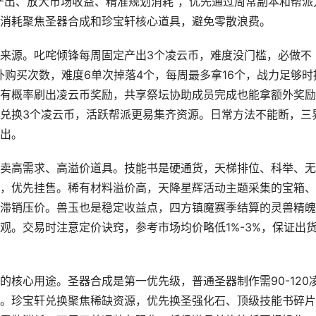
产出、放大市场收益、精准规划消耗”，优先通过周常副本和帮派
消耗聚焦圣器合成和珍宝轩核心道具，避免零散浪费。
来源。叱咤倾锋每周固定产出3个凌云币，难度没门槛，必做不
外购买次数，难度6单次掉落4个，每周最多拿16个，战力足够时
有概率刷出凌云币奖励，共享祭坛协助成员完成也能拿额外奖励
兑换3个凌云币，活跃帮派更易集齐资源。日常方法不能断，三
出。
卖高需求、高溢价道具。技能书是硬通货，天梯排位、科举、无
，优先挂售。稀有材料溢价高，天降星辉活动主题采集的宝箱、
滞销压价。兽玉也是稳定收益点，四方镇魔赛季结算的灵兽精魄
观。交易时注意定价诀窍，参考市场均价略低1%-3%，保证出
核心用途。圣器合成是第一优先级，普通圣器制作需90-120
。珍宝轩兑换聚焦稀缺资源，优先换圣强化石、顶级技能书碎片