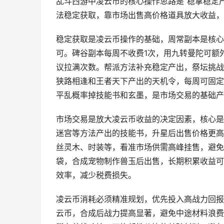
乱斗西游中凌云币的核心操作思路是“稳拿稳定
法稳定获取，靠市场出售高价格道具放大收益，
稳定获取是凌云币操作的基础，周常副本是核心
可。碑谷副本每周不收费1次，用九转曼陀可额
议拉满次数。帮派方法补充稳定产出，祭坛挑战
狭路相逢和王者天下产出的天机令，每周可固定
平乱概率掉技能书和玄墨，是市场交易的基础产
市场交易是放大凌云币收益的决定因素，核心是
迷宫等方法产出的技能书，升星后出售价格更高
丝灵木、时装等，看准市场供需高峰挂售，避免
袋，合成宠物制作兽玉后出售，长期积累收益可
效率，减少税费损失。
凌云币消耗必须精准规划，优先投入高战力回报的
云币，合成后战力提高显著，避免中途材料浪费