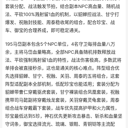
套装分配、战法触发节拍，结合副本NPC高血量、随机战
法、平砍100%溅射留1血的机制，以貂蝉控战法、甘宁打
爆发、祝融封技能、周泰稳收尾的组合，配合珍宝、战
车、御宝的合理养成，即可稳定通关。
195马岱副本包含5个NPC单位，4名守卫每排血量八万
余，主将马岱血量略高，全部NPC具备随机排数释放战
法、平砍强制溅射留1血的特性，战法伤害极高，多数武将
单排会被直接秒杀，这也是通关的核心难点。阵型组合优
先选择貂蝉、甘宁、祝融、关羽、周泰的五将组合，这套
阵型适配副本全部机制，低配珍宝也能适用；套装分配为
貂蝉带曹仁穿戴驱虎套装，甘宁裸装组合凤凰套装，祝融
携带司马懿副将穿戴烛龙套装，关羽穿戴灵龟套装，周泰
组合战车穿戴霸下套装，战车优先提高护甲和火力属性，
珍宝最低达到5珍，神石优先更新攻击暴击、斩杀和血量坚
守词条，御宝选择流光、琉璃、银鞋、青铜铠等主流配