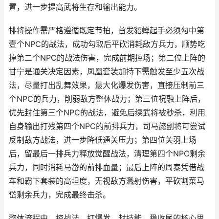
置，进一步提高武将生存和输出能力。
排将操作需严格遵循既定节拍，首发貂蝉起手必须勾中第
壹个NPC的战法，成功勾取后平砍消耗敌方兵力，顺势吃
掉第二个NPC的战法伤害，完成前期控场；第二位上阵的
甘宁是通关决定因素，凤凰套装加持下需触发至少五次战
法，尽量打出乱舞效果，最大化爆发伤害，直接压制前三
个NPC的兵力，削弱敌方整体战力；第三位祝融上阵后，
优先封住第三个NPC的战法，避免后续武将被秒杀，利用
自身输出打残第四个NPC的前排兵力，司马懿副将可尝试
反制敌方战法，进一步降低通关压力；第四位关羽上场
后，留最后一排兵力释放觉醒战法，清理第四个NPC剩余
兵力，同时消耗马岱的前排血量；最后上阵的周泰凭借战
车和霸下套装的高坦度，无视敌方溅射伤害，平砍割菜马
岱剩余兵力，完成最终击杀。
整体流程中，控战法、打爆发、封技能、稳收尾的核心思