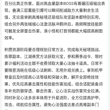
百分比真正伤害，面对高血量副本BOSS有着碾压级输出表
现，叠满三层蓄能引爆可以瞬间削减敌方大量剩余生活
值，无论是单刷高难秘境还是组队攻坚副本都特别实用，
组合另外两张械城心法激活脉冲羁绊后，高频释放技能即
可触发全屏雷击伤害，清小怪和打首领都能大幅提高刷图
效率。
积攒资源阶段要合理规划日常方法，完成每天秘境挑战、
炼罪副本、江湖悬赏方法获取元宝，参和赛季战令、限时
累计福利活动主题不收费领取大量心法抽卡道具，日常不
要随意消耗在低级心法刷新、无用外观兑换上。拿到机甲
尊皇后及时提高心法等级和突破火数，解开全部绝技效
果，优先拉高暴击属性和技能伤害加成，组合适配装备词
条补充防御穿透、暴击伤害，让心法实战伤害完全拉满，
同时补足心法多余本体用于升星进阶，全方位提高护甲、
攻击、续航综合属性，避免心法强度达差点高难副本门