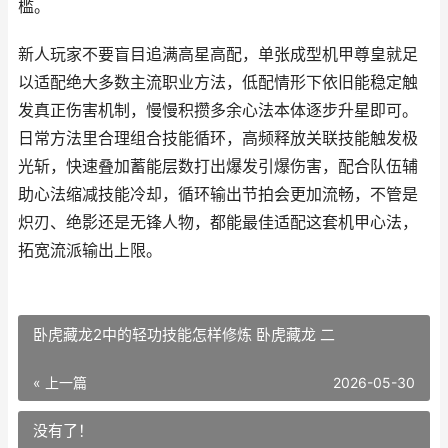
槛。
新人玩家不要盲目追满高星高配，单张成型机甲尊皇就足
以适配绝大多数主流职业方法，低配情形下依旧能稳定触
发真正伤害机制，慢慢积攒多余心法本体逐步升星即可。
日常方法里合理组合技能循环，高频释放关联技能触发极
光斩，快速叠加蓄能层数打出爆发引爆伤害，配合队伍辅
助心法缩减技能冷却，循环输出节拍会更加流畅，不管是
炽刃、绝影还是无锋人物，都能最佳适配这套机甲心法，
拓宽流派输出上限。
卧虎藏龙2中的轻功技能怎样修炼 卧虎藏龙 二
« 上一篇
2026-05-30
没有了！