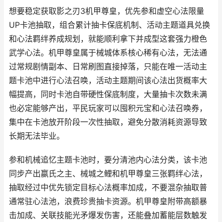
想要稳定获取影之刃3机甲尊皇，优先参和虚空心法限量
UP卡池抽取，组合累计抽卡保底机制、活动主题道具兑换
和心法羁绊养成规划，就能顺利拿下并成型这套强力橙色
武学心法。机甲尊皇属于械城体系核心稀有心法，无法通
过常规剧情副本、日常刷图直接掉落，只能在唯一活动主
题卡池中进行心法召唤，活动主题期间该心法出货概率大
幅提高，同时卡池自带硬性保底制度，大量抽卡次数未满
也必定能够产出，平民玩家可以囤积元宝和心法召唤券，
集中在卡池放开阶段一次性抽取，避免分散消耗资源导致
长期无法毕业。
参和机械追忆主题卡池时，要分清池内心法分类，该卡池
同步产出嬴氏之主、械城之鲤和机甲尊皇三张羁绊心法，
抽取经过中优先锁定目标心法概率加成，不要混杂抽取普
通常驻心法池，浪费珍贵抽卡资源。机甲尊皇附带高额暴
击加成、关联技能光矛爆发伤害，还能叠加蓄能层数触发