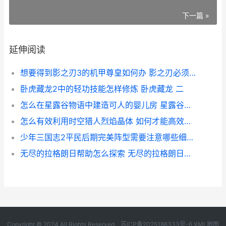
下一篇 »
延伸阅读
想要得到影之刃3的机甲尊皇如何办 影之刃必须完成的支线
卧虎藏龙2中的轻功技能怎样修炼 卧虎藏龙 二
怎么在星露谷物语中建造可人的婴儿房 星露谷物怎么放东西
怎么有效利用时空猎人烈焰晶体 如何才能高效的利用时间
少年三国志2平民后期完美阵型需要注意哪些细节 少年三国志2平民适合哪个国家
无尽的拉格朗日帮助怎么探索 无尽的拉格朗日舰船排行
Copyright © 2024 All Rights Reserved.
苏ICP备2025186333号-6
XML地图