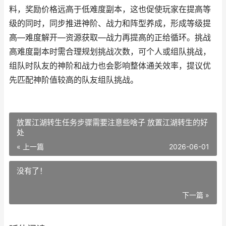
料，奖励价格远高于低难度副本，这也促使玩家在提高等
级的同时，同步推进神阶、战力和阵型养成，形成等级提
高—难度解开—资源获取—战力再提高的正给循环。挑战
高难度副本时需合理规划挑战次数，可个人或组队挑战，
组队时队友的神阶和战力也会影响整体通关效率，提议优
先匹配神阶值较高的队友组队挑战。
放置江湖转生任务步骤需要注意些啥子 放置江湖转生的好
处
« 上一篇
2026-06-01
没有了！
下一篇 »