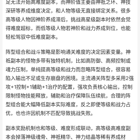
足无法开始高难度副本，而神阶值主要由神祇之环、神技
深研等养成维度决定，和人物等级无直接绑定关系。很多
高等级人物因神阶养成滞后，挑战高星级副本时依然会觉
得难度超标，而低等级人物若神阶和战力养成到位，也能
轻松驾驭中低难度副本。
阵型组合和战斗策略是影响通关难度的决定因素变量。神
祗副本的怪物多带有独特机制，比如高防御、高频控制或
魂力压制，单纯提高等级和战力而忽略阵型组合，很容易
陷入输出不足或生存崩盘的困境。主流通关阵型多采用2强
攻+1控制+1辅助+1治疗的配置，强攻负责核心输出，控制
限制怪物技能释放，辅助和治疗保障队伍续航，合理的阵
型组合能大幅降低副本实际难度，反之即便等级和战力占
优，也也许因机制不匹配导致挑战失败。
副本奖励机制也和等级、难度形成联动，高等级高难度副
本会掉落神级魂骨、神祇精华、神力结晶等稀有养成材