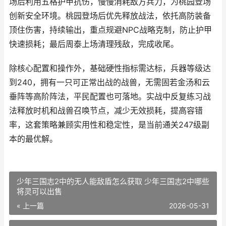
场后利用五格护甲抗伤，慢慢消耗敌方兵力，为桃园登场
创新安全环境。桃园登场后优先释放战法，依托高防装备
顶住伤害，持续输出，重点规避NPC战略克制，防止护甲
快速损耗；最后周泰上场清理残敌，完成收尾。
除核心配置和操作外，基础硬性指标需达标，兵器等级达
到240，拥有一只可正常出战的战兽，无需固若金汤和云
垂阵等高阶阵法，平民配置也可落地。实战中反复练习战
法释放时机和战兽召唤节点，减少无效损耗，提高容错
率，这套策略兼顾实用性和稳定性，是当前通关247级副
本的最优解。
少年三国志2中的无人能敌盾怎么获取 少年三国志2中哪些
将灵可以出售
« 上一篇
2026-05-31