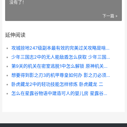
没有了！
下一篇 »
延伸阅读
攻城掠地247级副本最有效的完美过关攻略是啥子 攻城掠地副本224级如何排将
少年三国志2中的无人能敌盾怎么获取 少年三国志2中哪些将灵可以出售
第9关的机关在密室逃脱1中怎么解锁 原神机关第九关
想要得到影之刃3的机甲尊皇如何办 影之刃必须完成的支线
卧虎藏龙2中的轻功技能怎样修炼 卧虎藏龙 二
怎么在星露谷物语中建造可人的婴儿房 星露谷物怎么放东西