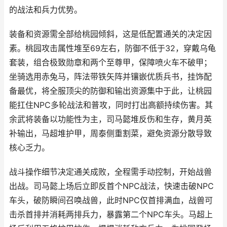
的战法和兵力优势。
装备和资源需全部给桃园倾斜，这是低配置通关的决定因
素。桃园攻击属性堆至69左右，防御不低于32，穿戴乌龟
套装，组合极致勋章和两个至尊甲，保障喷火车不破甲；
坐骑选用赤兔马，阵法带铁矢阵并镶嵌优质兵书，挂饰配
备最优，将全服顶尖的防御和输出资源集中于此，让桃园
能扛住NPC多轮战法和普攻，同时打出高额持续伤害。其
余武将装备以功能性为主，司马懿堆反伤和生存，黄月英
补输出，马超堆护甲，周泰侧重割菜，避免资源分散导致
核心乏力。
战斗操作细节决定通关成败，全程需手动控制，开始战兽
出战。司马懿上场后立即反首个NPC战法，快速击破NPC
车头，破防瞬间召唤战兽，此时NPC仅首排满血，战兽可
击杀首排并消耗两排兵力，暴露第二个NPC车头。马超上