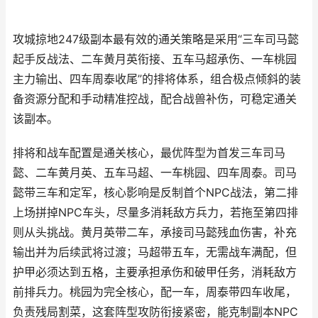
攻城掠地247级副本最有效的通关策略是采用“三车司马懿
起手反战法、二车黄月英衔接、五车马超承伤、一车桃园
主力输出、四车周泰收尾”的排将体系，组合极点倾斜的装
备资源分配和手动精准控战，配合战兽补伤，可稳定通关
该副本。
排将和战车配置是通关核心，最优阵型为首发三车司马
懿、二车黄月英、五车马超、一车桃园、四车周泰。司马
懿带三车和定军，核心影响是反制首个NPC战法，第二排
上场拼掉NPC车头，尽量多消耗敌方兵力，若拖至第四排
则从头挑战。黄月英带二车，承接司马懿残血伤害，补充
输出并为后续武将过渡；马超带五车，无需战车满配，但
护甲必须达到五格，主要承担承伤和破甲任务，消耗敌方
前排兵力。桃园为完全核心，配一车，周泰带四车收尾，
负责残局割菜，这套阵型攻防衔接紧密，能克制副本NPC