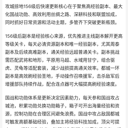
攻城掠地156级后快速更新核心在于聚焦高经验副本、最大
化国战功勋、高效利用丝绸之路、深耕科技和联盟加成，
同时抓好日常资源和活动主题，多管齐下突破更新瓶颈。
156级后副本是经验核心来源，优先推进主线副本解开更高
等级关卡，每天必清资源副本和唯一经验副本，尤其周泰
副本及后续高难副本，通关经验远超普通关卡。副本挑战
需匹配武将和地形，平原用马超、水域用甘宁，组合驱
虎、灵龟等适配套装，减少战损提高通关效率。都城一环
副本是高效刷经验圣地，手动操作召唤援军，击杀敌军后
增援部队持续作战，配合连点器可大幅提高刷经验速度。
国战和功勋体系是更新决定因素助力，每天参和国战攻占
城池，积累功勋兑换功勋箱子，箱子可开出海量经验和资
源，控制功勋在合理区间避免浪费。国战中攻占敌国都城
可触发高额基础经验，叠加主将经验科技加成，顶尖可提