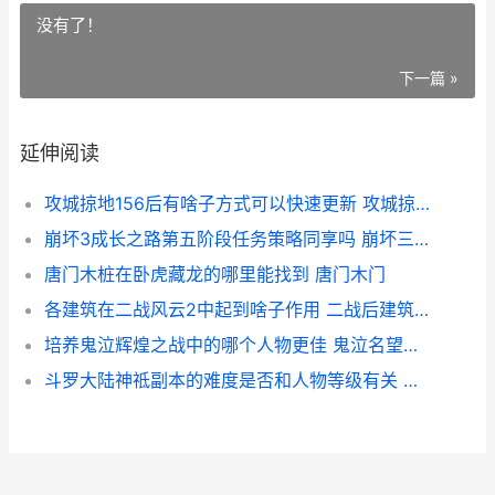
没有了！
下一篇 »
延伸阅读
攻城掠地156后有啥子方式可以快速更新 攻城掠地165副本
崩坏3成长之路第五阶段任务策略同享吗 崩坏三 成长之路
唐门木桩在卧虎藏龙的哪里能找到 唐门木门
各建筑在二战风云2中起到啥子作用 二战后建筑的主要思潮
培养鬼泣辉煌之战中的哪个人物更佳 鬼泣名望提升
斗罗大陆神祗副本的难度是否和人物等级有关 《斗罗大陆》所有神邸简介