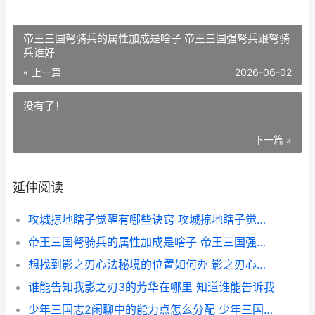
帝王三国弩骑兵的属性加成是啥子 帝王三国强弩兵跟弩骑
兵谁好
« 上一篇
2026-06-02
没有了！
下一篇 »
延伸阅读
攻城掠地瞎子觉醒有哪些诀窍 攻城掠地瞎子觉醒后可以觉醒甘宁对吧
帝王三国弩骑兵的属性加成是啥子 帝王三国强弩兵跟弩骑兵谁好
想找到影之刃心法秘境的位置如何办 影之刃心法故事
谁能告知我影之刃3的芳华在哪里 知道谁能告诉我
少年三国志2闲聊中的能力点怎么分配 少年三国志2xy