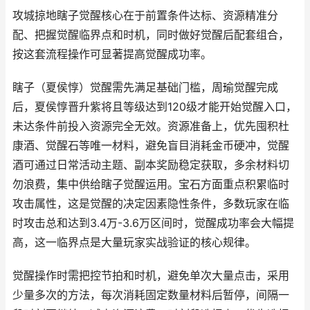
攻城掠地瞎子觉醒核心在于前置条件达标、资源精准分
配、把握觉醒临界点和时机，同时做好觉醒后配套组合，
按这套流程操作可显著提高觉醒成功率。
瞎子（夏侯惇）觉醒需先满足基础门槛，周瑜觉醒完成
后，夏侯惇晋升紫将且等级达到120级才能开始觉醒入口，
未达条件前投入资源完全无效。资源准备上，优先囤积杜
康酒、觉醒石等唯一材料，避免盲目消耗金币硬冲，觉醒
酒可通过日常活动主题、副本奖励稳定获取，多余材料切
勿浪费，集中供给瞎子觉醒运用。宝石方面重点积累临时
攻击属性，这是觉醒的决定因素隐性条件，多数玩家在临
时攻击总和达到3.4万-3.6万区间时，觉醒成功率会大幅提
高，这一临界点是大量玩家实战验证的核心规律。
觉醒操作时需把控节拍和时机，避免单次大量点击，采用
少量多次的方法，每次消耗固定数量材料后暂停，间隔一