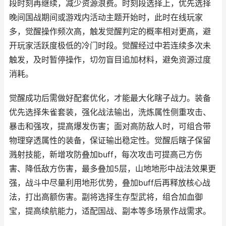
段时刻再继续，减少资源浪费。时刻段选择上，优先选择
晚间国战期间或游戏内活动主题开始时，此时在线玩家
多，觉醒操作频次高，触发觉醒判定的概率相对更高，避
开玩家活跃度极低的冷门时段。觉醒经过中若连续多次未
触发，及时暂停操作，切勿盲目追加材料，避免资源过度
消耗。
觉醒成功后需做好配套优化，才能最大化瞎子战力。装备
优先选择朱雀套装，强化战法输出，洗炼属性侧重攻击、
暴击和强攻，提高爆发伤害；面对高防敌人时，可组合带
物理穿透属性的装备，保证输出稳定性。觉醒后瞎子保留
溅射技能，新增攻防叠加buff，每次攻击可提高己方伤
害、降低敌方伤害，最多叠加5层，山地地形中战法效果更
强，战斗中尽量利用地形优势，叠加buff后再释放核心战
法，打出高额伤害。副将选择生存型武将，组合加血御
宝，提高续航能力，适配国战、副本等多场景作战需求。