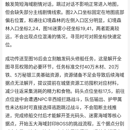
触发简短海域剧情对话，跳过对话不影响正常进入地图，
但会缺失部分主线剧情线索。图2入口坐标固定在地图底部
偏右位置，和通往幻境森林的左侧入口区分明显，幻境森
林入口坐标2,24，图16迷雾小径坐标19,41，两者距离较
远，不会出现点位混淆的情况，寻觅时可对照坐标快速定
位。
成功传送至图16后会立刻触发码头修船任务，这是解开全
图寻觅权限的必要环节，任务标准交付40万木材、20万
铁、5万秘银三类基础资源，资源储备不足会导致后续海域
据点无法解开，提议提前在城堡资源工坊囤积对应材料，
减少往返采集消耗的精力和食物。码头点位坐标17,5，前往
点位途中会遭遇NPC辛西娅拦路战斗，队伍输出、护甲属
性未达标时可直接选择逃跑跳过战斗，不会阻断主线推
进，完成修船交付后才能解开圣光码头、迷雾海域等核心
据点，开始五大海域封印BOSS的挑战流程，五个据点分别