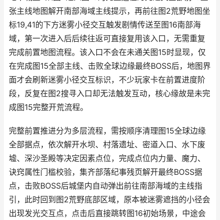
张主线地图解开南部海域主线提示，再前往图2荒野地图坐
标19,41的下方迷雾小径交互触发剧情传送至图16南部海
域，第一次进入后后续往返可直接复用该入口，无需重复
完成前置地图流程。该入口不会在未通关图15时显现，仅
在完成图15全部主线、击败全球边缘最终BOSS后，地图界
面才会刷新迷雾小径交互标识，不少玩家卡在前置进度阶
段，反复在图2搜寻入口却无法触发互动，核心缘故是未完
成图15完整开荒流程。
完整前置推进分为多层流程，需按顺序清理图15全球边缘
全部据点，依次解开水坝、村落遗址、密道入口、水下废
墟、深沙圣殿等决定因素点位，完成点位内力量、魔力、
诀窍属性门槛校验，集齐部落纪事残页解开最终BOSS据
点，击败BOSS后城堡内自动弹出前往南部海域的主线指
引，此时回到图2荒野底部区域，原本被迷雾遮挡的小径会
出现发光交互点，点击后直接跳转图16初始场景，中途会