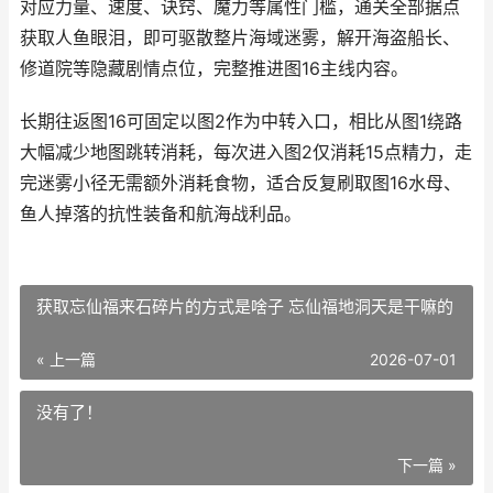
对应力量、速度、诀窍、魔力等属性门槛，通关全部据点
获取人鱼眼泪，即可驱散整片海域迷雾，解开海盗船长、
修道院等隐藏剧情点位，完整推进图16主线内容。
长期往返图16可固定以图2作为中转入口，相比从图1绕路
大幅减少地图跳转消耗，每次进入图2仅消耗15点精力，走
完迷雾小径无需额外消耗食物，适合反复刷取图16水母、
鱼人掉落的抗性装备和航海战利品。
获取忘仙福来石碎片的方式是啥子 忘仙福地洞天是干嘛的
« 上一篇
2026-07-01
没有了！
下一篇 »