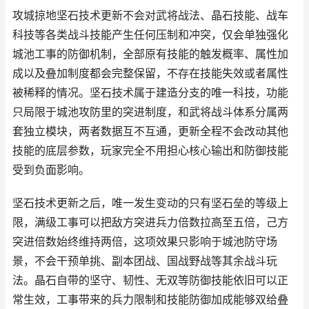
攻城掠地坚石技术更新不会对武将战法、晶石技能、战车
科技等各类战斗技能产生任何压制和冲突，仅会单独强化
城池工事的防御机制，全部原有技能的触发概率、属性加
成以及叠加制度都会完整保留，不存在技能失效或者属性
被稀释的情况。坚石技术属于建造分支的唯一科技，功能
只局限于城池攻防里的突进制度，和武将战斗体系分属两
套独立模块，两者数据互不互通，更新全程不会改动其他
技能的底层参数，玩家完全不用担心核心输出和防御技能
受到负面影响。
坚石技术更新之后，唯一发生变动的只有坚石垒的等级上
限，满级工事可以把敌方突进兵力倍数拉高至五倍，己方
突进倍数始终维持两倍，这项效果只影响于城池防守场
景，不会干预单挑、副本团战、国战野战等其余战斗玩
法。晶石自带的坚守、韧性、无双等防御技能依旧可以正
常生效，工事带来的兵力限制和技能防御加成能够双给叠