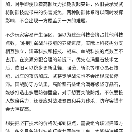
加，对手即便顶着高额兵力损耗发起突进，依旧要承受武
将防御技能带来的伤害减免，两种防御体系可以同时发挥
影响，不会出现一方覆盖另一方的难题。
不少玩家容易产生误区，误以为建造科技会挤占其他科技
点数，间接削弱战斗技能的养成进度，实际上科技树分支
相互独立，建造科技和秘技、战车、血战科技的点数互不
占用。在资源分配合理的前提下，优先点满坚石技术之
后，依旧可以稳步更新乱舞、强袭、斩杀等核心晶石技
能，战车的攻防加成、武将觉醒战法也不会出现成长停
滞。国战防守方法里，高阶坚石垒组合满等级坚守晶石，
能够打造出多层防御壁垒，对手想要突破防线，不仅要投
入数倍兵力，还要应对战法暴击和兵力秒杀，防守容错率
会大幅提高。
想要把坚石技术的价格发挥到极点，需要组合联盟建造方
法，多名具备该科技的玩家共同修筑工事，才能快速解开