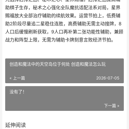
助棋子生存，秘术之心强化全队魔抗适配法系对局，星界
赐福放大全部治疗辅助的续航效果。运营节拍上，低费辅
助2阶段尽量追二星稳住连胜，高费辅助无需主动搜牌，8
人口后缓慢刷新获取，9人口再补第二张功能性辅助，兼顾
战力和阵型上限，无需为辅助卡牌刻意言败经济节拍。
创造和魔法中的天空岛位于何处 创造和魔法怎么玩
« 上一篇
2026-07-05
没有了！
下一篇 »
延伸阅读