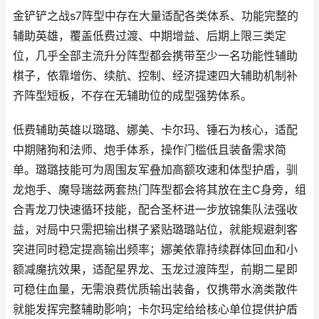
金铲铲之战s7阵型中存在大量适配各类体系、功能完整的
辅助英雄，覆盖低费过渡、中期增益、后期上限三类定
位，几乎全部主流升分阵型都会携带至少一名功能性辅助
棋子，依靠增伤、续航、控制、经济提速四大辅助机制补
齐阵型短板，不存在无辅助位的成型强势体系。
低费辅助英雄以璐璐、娜美、卡尔玛、锤石为核心，适配
中期赌狗和法师、炮手体系，操作门槛低且装备需求简
单。璐璐技能可为周围友军叠加高额攻速和体型护盾，驯
龙炮手、魔导瑞兹两套热门阵型都会将其放在主C身旁，组
合青龙刀快速循环技能，配合圣杯进一步放锦集队法强收
益，对局中只需把输出棋子紧贴璐璐站位，就能规避刺客
突进同时稳定提高输出频率；娜美依靠持续群体回血和小
额减魔抗效果，适配星界龙、玉龙过渡阵型，前期二星即
可稳住血量，无需浪费优质输出装备，仅携带水滴类散件
就能发挥完整辅助影响；卡尔玛定给给核心单位提供护盾