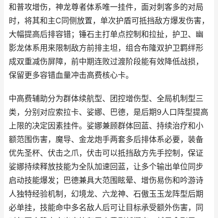
和普攻增伤，神龙尊者体系唯一挂件，面对刺客多的对局
时，将其和主C同侧放置，单次护盾可抵挡敌方爆发伤害，
大幅提高后排容错；锤石主打单点控制和拉扯，护卫、幽
影龙体系用来限制敌方前排主坦，组合布隆双护卫羁绊形
成双重减伤屏障，前中期连败过渡阶段能有效降低战损，
保留更多容错血量冲击高费核心卡。
中高费辅助分为群体续航型、团控增伤型、全局机制型三
类，分别对应索拉卡、娑娜、巴德，是后期9人口阵型提高
上限的决定因素挂件。娑娜兼顾群体回蓝、持续治疗和小
额范围伤害，魔导、金龙炮手两套多后排体系必要，装备
优先圣杯、伏击之爪，伏击可以抵挡敌方先手控制，保证
娑娜持续释放技能为全队加速回蓝，让多个输出单位同步
启动技能爆发；巴德兼具大范围眩晕、增伤易伤和吟游诗
人独特经验机制，幻境龙、六龙神、石傲玉玉龙阵型后期
必单挂，技能命中多名敌人后可让目标承受额外伤害，同