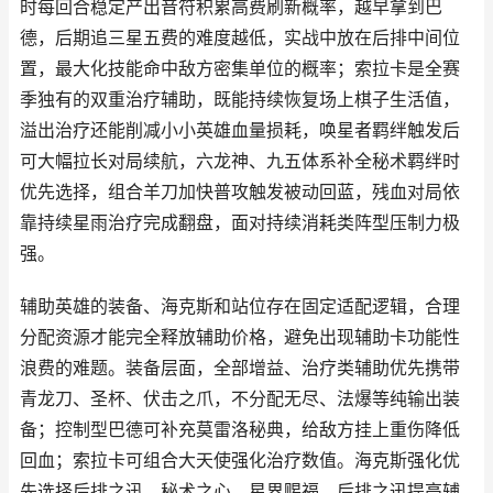
时每回合稳定产出音符积累高费刷新概率，越早拿到巴
德，后期追三星五费的难度越低，实战中放在后排中间位
置，最大化技能命中敌方密集单位的概率；索拉卡是全赛
季独有的双重治疗辅助，既能持续恢复场上棋子生活值，
溢出治疗还能削减小小英雄血量损耗，唤星者羁绊触发后
可大幅拉长对局续航，六龙神、九五体系补全秘术羁绊时
优先选择，组合羊刀加快普攻触发被动回蓝，残血对局依
靠持续星雨治疗完成翻盘，面对持续消耗类阵型压制力极
强。
辅助英雄的装备、海克斯和站位存在固定适配逻辑，合理
分配资源才能完全释放辅助价格，避免出现辅助卡功能性
浪费的难题。装备层面，全部增益、治疗类辅助优先携带
青龙刀、圣杯、伏击之爪，不分配无尽、法爆等纯输出装
备；控制型巴德可补充莫雷洛秘典，给敌方挂上重伤降低
回血；索拉卡可组合大天使强化治疗数值。海克斯强化优
先选择后排之迅、秘术之心、星界赐福，后排之迅提高辅