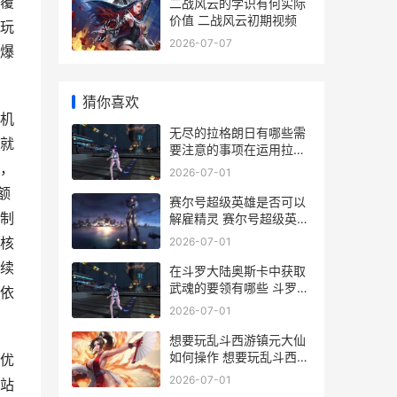
覆
二战风云的学识有何实际
价值 二战风云初期视频
玩
2026-07-07
爆
猜你喜欢
机
无尽的拉格朗日有哪些需
就
要注意的事项在运用拉格
朗日运输船时 无尽的拉格
害，
2026-07-01
朗日官方下载
额
赛尔号超级英雄是否可以
制
解雇精灵 赛尔号超级英雄
旧版本下载
核
2026-07-01
续
在斗罗大陆奥斯卡中获取
武魂的要领有哪些 斗罗大
依
陆奥斯卡配音
2026-07-01
想要玩乱斗西游镇元大仙
如何操作 想要玩乱斗西游
优
怎么办
2026-07-01
站