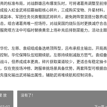
亮的标准布局，对战群雄吕布爆发队时，可将诸葛亮调整至前排
成投入虹金武将招募抽取核心碎片，三成购买宝物、升星材料，
英副本、军团任务兑换蜀国武将碎片，避免跨阵营混搭分散养成
击，组合诸葛亮唯一控场符，对战吴国灼烧队伍时更换减疗合击
服爬塔方法中可临时替换黄忠上场补充后排割菜能力，活动主题
华佗、左慈、袁绍组成备选绝顶阵型，吕布承担主输出，开局高
控制，华佗保障队伍短期续航，左慈持续削减敌方怒气，袁绍叠
战斗，但养成成本更高，碎片获取渠道较少，更适合有稳定抽卡
，仅在竞技场冲榜、跨服单挑场景具备优势，两套阵型可根据自
先强化输出武将输出属性，辅助武将堆续航和控制词条。
 放
没有了！
-07-07
下一篇 