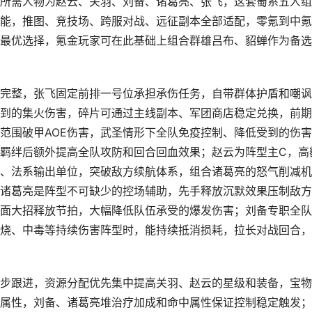
所需人物为赵云、关羽、刘备、诸葛亮、张飞，这套蜀系五人组
能，推图、竞技场、跨服对战、远征副本全部适配，零氪到中氪
最优选择，氪金玩家可在此基础上组合群雄吕布、貂蝉作为备选
完整，张飞固定前排一号位承担承伤任务，自带群体护盾和嘲讽
到的集火伤害，碎片可通过主线副本、军团商店稳定兑换，前期
范围破甲AOE伤害，武圣情形下全队免疫控制、降低受到的伤
羁绊后额外提高全队攻防和回合回血效果；赵云为阵型主C，高
、法系输出单位，突破敌方续航体系，组合诸葛亮的怒气削减机
诸葛亮是阵型不可缺少的控场辅助，先手释放沉默效果压制敌方
面大招释放节拍，大幅降低队伍承受的爆发伤害；刘备专职全队
烧、中毒等持续伤害阵型时，能持续抵消损耗，拉长对战回合，
步跟进，资源分配优先集中提高关羽、赵云的星级和装备，宝物
属性，刘备、诸葛亮堆治疗加成和命中属性保证控制稳定触发；