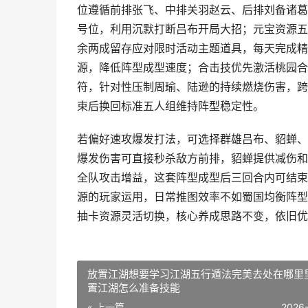
位遵循前排张飞、中排关羽赵云、后排刘备诸葛
号位，利用沉默打断吕布开局大招；元宝资源五
余两成留存应对限时活动主题道具，每天完成精
源，降低阵型成型速度；合击技优先激活桃园合
符，针对性压制周瑜、陆逊的持续燃烧伤害，跨
束后换回标准五人组维持阵型稳定性。
若偏好速攻爆发打法，可选择群雄吕布、貂蝉、
爆发伤害可直接秒杀敌方前排，貂蝉提供减伤和
全队攻击增益，这套阵型成型后三回合内可结束
源的玩家运用，日常推图效率不如蜀国均衡阵型
抽卡资源灵活切换，核心养成思路不变，依旧优
放置江湖想要学习江湖五行遁法完美去处在哪里里
置江湖怎么准备技能
« 上一篇
2026