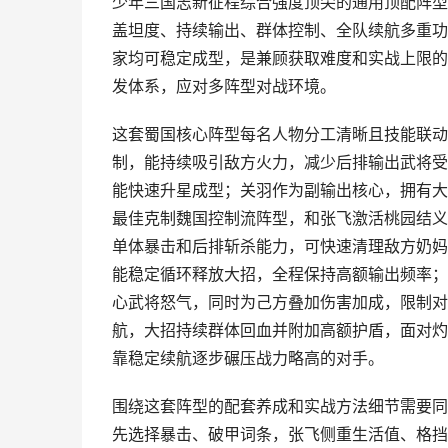
少年三国志新征程综合强度顶尖的通用顶配阵型
盖坦度、持续输出、群体控制、全队续航多重功
家均可稳定成型，是兼顾获取难度和实战上限的
发体系，应对多阵型对战环境。
这套蜀国核心阵型每名人物分工清晰且技能联动
制，能持续吸引敌方火力，减少后排输出武将受
能快速升星成型；关羽作为副输出核心，拥有大
最佳克制魏国控制流阵型，和张飞激活桃园结义
单体暴击和后排斩杀能力，可快速清理敌方奶妈
能稳定循环释放大招，全程保持高额输出频率；
心武将怒气，同时为己方叠加伤害加成，限制对
航，大招持续群体回血并附加高额护盾，面对灼
靠稳定续航逐步碾压战力略高的对手。
围绕这套阵型的配套养成和实战方法细节需要同
先选择暴击、破甲词条，张飞侧重生活值、格挡