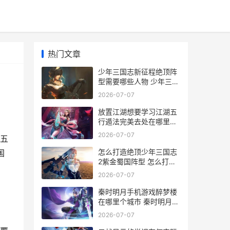
热门文章
少年三国志新征程绝顶阵
型需要哪些人物 少年三国
志新征程通天塔攻略
2026-07-07
放置江湖想要学习江湖五
行遁法完美去处在哪里里
放置江湖怎么准备技能
2026-07-07
五
怎么打造绝顶少年三国志
国
2紫金蜀国阵型 怎么打造
绝顶少女团
2026-07-07
秦时明月手机游戏醉梦楼
在哪里个城市 秦时明月手
游下载安卓版下载
2026-07-07