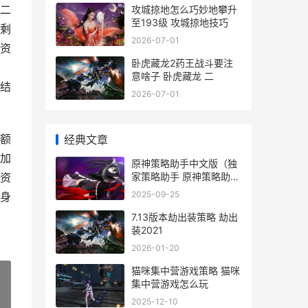
二
攻城掠地怎么巧妙地攀升
至193级 攻城掠地技巧
剩
2026-07-01
资
卧虎藏龙2药王战斗要注
意啥子 卧虎藏龙 二
结
2026-07-01
额
经典文章
加
原神策略助手中文版（独
家策略助手 原神策略助手
资
中文版下载
2025-09-25
身
7.13版本劫出装策略 劫出
装2021
2026-01-20
猫咪集中营游戏策略 猫咪
集中营游戏怎么玩
2025-12-10
»