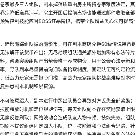
卷宗最多三人组队，副本掉落质量由房主所持卷宗难度决定，其
卷宗降低道具消耗，房主开图后提前离场也能通过邮件收取全部
预留控制技能应对BOSS狂暴阶段，携带全队增益类心法可提高
，暗影魔踪组队掉落魔影币，可在副本商店兑换60级传说装备
无法解开该货币产出；无尽劫境组队通关额外增加稀有心法碎片
料；帮会突袭组队产出帮会唯一养成物资，用于公会心法更新和
率，野队刷本尽量提前沟通装备拾取制度，固定队伍可约定轮流
，低战力玩家无需担心门槛，高战力玩家组队挑战高难度副本时
复熟悉副本机制积累资源。
不可随意踢人，副本进行中踢出队员会导致对方丢失全部奖励；
技能释放时机和走位规避伤害；每天组队副本存在奖励获取上限
无需反复刷取；网络波动会造成队友人物卡顿、技能失效，组队
期刷本提议组建固定四人小队，统一技能链和心法组合思路，针
能稳定拿下高难度副本的满额掉落奖励，快速完成装备和心法的