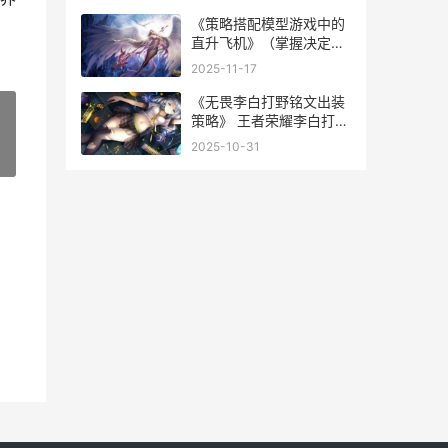
《策略搭配模型游戏中的
直升飞机》（掌握决定因
素诀窍 策略模式结构
2025-11-17
《无畏李白打野铭文出装
策略》 王者荣耀李白打野
教学视频
2025-10-31
»