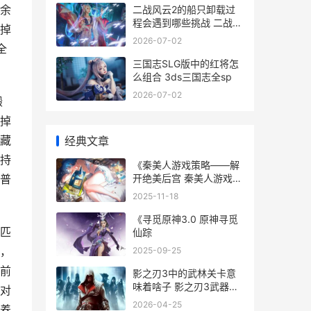
余
二战风云2的船只卸载过
程会遇到哪些挑战 二战风
掉
云2怎么用船运输
2026-07-02
全
三国志SLG版中的红将怎
么组合 3ds三国志全sp
2026-07-02
锻
掉
藏
经典文章
持
《秦美人游戏策略——解
开绝美后宫 秦美人游戏图
普
片
2025-11-18
《寻觅原神3.0 原神寻觅
匹
仙踪
，
2025-09-25
前
影之刃3中的武林关卡意
味着啥子 影之刃3武器排
对
名
2026-04-25
养