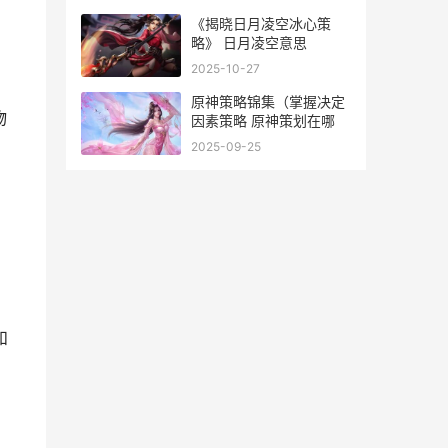
。
《揭晓日月凌空冰心策
略》 日月凌空意思
2025-10-27
原神策略锦集（掌握决定
物
因素策略 原神策划在哪
2025-09-25
和