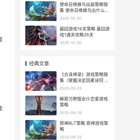
使命召唤蜂鸟出装策略锦
集 使命召唤蜂鸟出什么皮
肤
2025-10-20
最囧游戏16关策略 最囧游
戏1通关攻略26关
提
2025-10-20
经典文章
《古诛神录》游戏策略锦
。
集（掌握决定因素诀窍 上
古诛神录1亿钻石
2025-09-25
解密污秽版女仆恋爱游戏
策略
能
2025-09-29
原神BLT策略 原神游戏策
略
2025-09-25