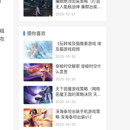
的
廉颇绝顶出装策略（打造
无人能敌战神 廉颇出装怎
么搭配最强2020
2025-10-27
组
猜你喜欢
在
《玩转埃及猫像素游戏 埃
及猫游戏视频
2025-10-20
穿梭时空解密 穿梭时空什
么意思
2025-10-20
天下恶魔游戏策略（揭晓
恶魔王国的策略诀窍 天下
魔下载
2025-10-20
深海泰坦出装手机游戏策
略 深海泰坦出装s12
2025-10-20