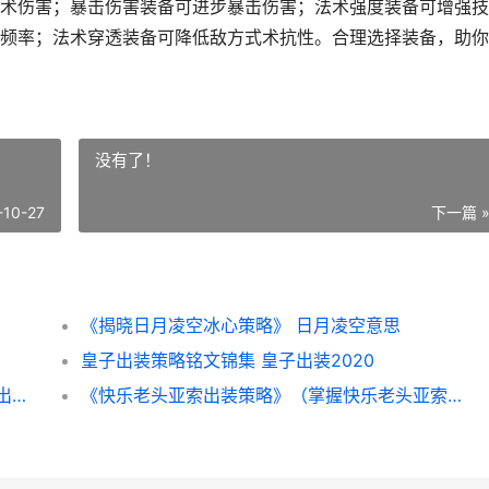
术伤害；暴击伤害装备可进步暴击伤害；法术强度装备可增强技
频率；法术穿透装备可降低敌方式术抗性。合理选择装备，助你
没有了！
-10-27
下一篇 
《揭晓日月凌空冰心策略》 日月凌空意思
皇子出装策略铭文锦集 皇子出装2020
廉颇绝顶出装策略（打造无人能敌战神 廉颇出装怎么搭配最强2020
《快乐老头亚索出装策略》（掌握快乐老头亚索出装 快乐老头的微博