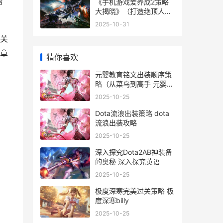
踏
《手机游戏爱养成2策略
大揭晓》（打造绝顶人物
游戏爱养成
2025-10-31
关
章
猜你喜欢
元婴教育铭文出装顺序策
略（从菜鸟到高手 元婴怎
么出装
2025-10-25
Dota流浪出装策略 dota
流浪出装攻略
2025-10-25
深入探究Dota2AB神装备
的奥秘 深入探究英语
2025-10-25
极度深寒完美过关策略 极
度深寒billy
2025-10-25