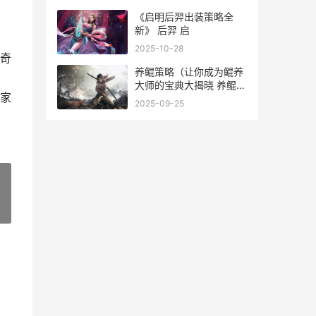
《启明后羿出装策略全
新》 后羿 启
2025-10-28
奇
养鲲策略（让你成为鲲养
大师的宝典大揭晓 养鲲是
家
什么游戏
2025-09-25
»