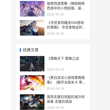
暗黑西游策略（揭晓暗黑
西游中的人物技能、装备
更新与副本挑战 暗黑西游
2025-10-25
最新章节 无弹窗
《寻觅食肉蠕虫SIM游戏
。
的策略》 寻觅食物这样写
可以吗
2025-10-25
经典文章
《策略天下 策略之战
2025-09-25
《黑白双龙小游戏策略锦
集》（解开全部关卡 黑白
双龙解说
2025-09-25
提高支援兵效能的减冷却
装备 支援兵挑战
2025-10-16