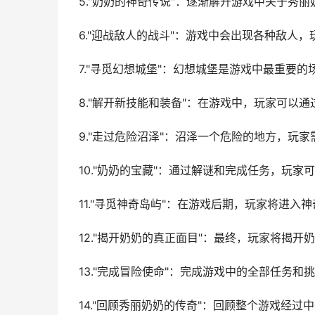
5."奶奶的神奇传说"：逐渐解开游戏中关于秀
6."迎战敌人的战斗"：游戏中会出现各种敌人
7."寻觅幻想城堡"：幻想城堡是游戏中最重要
8."解开新技能和装备"：在游戏中，玩家可以
9."走过危险沼泽"：沼泽一个危险的地方，玩
10."奶奶的宝藏"：通过解谜和完成任务，玩
11."寻觅神奇岛屿"：在游戏后期，玩家将进
12."揭开奶奶的真正面目"：最终，玩家将揭
13."完成冒险使命"：完成游戏中的全部任务
14."回顾秀丽奶奶的传奇"：回顾整个游戏经