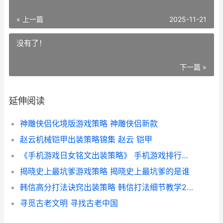
« 上一篇
2025-11-21
没有了！
下一篇 »
延伸阅读
神雕侠侣化境版游戏策略 神雕侠侣新款
赵云机械铠甲出装策略锦集 赵云 铠甲
《手机游戏日女铭文出装策略》 手机游戏排行榜前十名日本
揭晓史上最坑爹游戏策略 揭晓史上最坑爹的是谁
韩信高分打法诀窍出装策略 韩信打法细节教学2021
寻觅古老文明 寻找古老中国