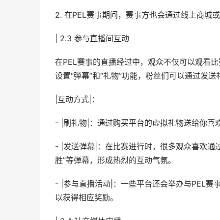
2. 在PEL赛事期间，赛事方也会通过线上商
| 2.3 参与直播间互动
在PEL赛事的直播经过中，观众不仅可以观看
设置“弹幕”和“礼物”功能，粉丝们可以通过发
|互动方式|：
- |刷礼物|：通过购买平台的虚拟礼物送给你
- |发送弹幕|：在比赛进行时，很多观众喜欢通
胜”等弹幕，形成热烈的互动气氛。
- |参与直播活动|：一些平台还会举办与PE
以获得相应奖励。