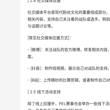
| 2.4 社交媒体应援
社交媒体平台是现代粉丝文化的重要组成部分，
相关内容，支持自己关注着的战队或选手。例如
与话题讨论等。
|常见社交媒体应援方式|：
- |微博|：关注战队的官方微博，转发相关内容
度。
- |抖音|：制作短视频，展示自己对战队的支
- |B站|：上传精妙的比赛剪辑，或者制作自
| 2.5 线下活动支持
除了线上应援外，PEL赛事也会举办一些线下