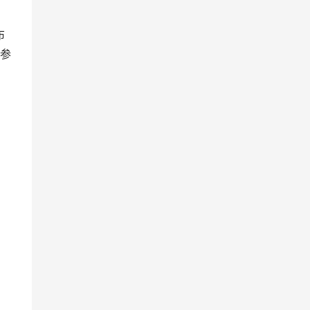
布
参
。