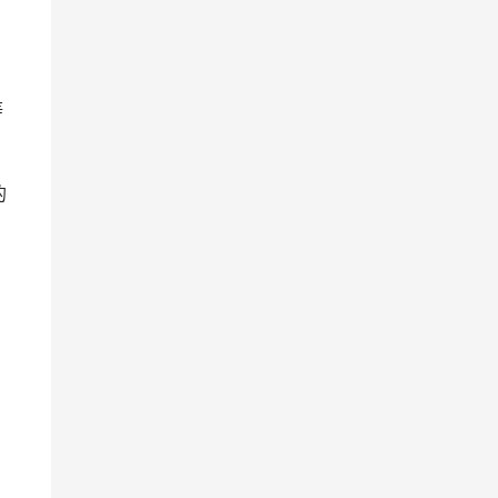
等
的
、
。