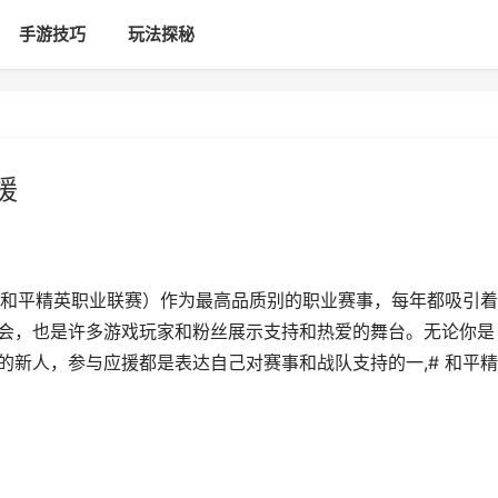
手游技巧
玩法探秘
援
L（和平精英职业联赛）作为最高品质别的职业赛事，每年都吸引
盛会，也是许多游戏玩家和粉丝展示支持和热爱的舞台。无论你是
的新人，参与应援都是表达自己对赛事和战队支持的一,# 和平