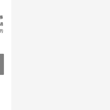
事
通
的
»