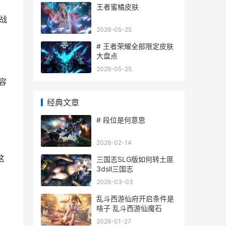
王者蜜橘皮肤
战
2026-05-25
# 王者荣耀全部限定皮肤
大盘点
2026-05-25
容
经典文章
# 段位是何意思
2026-02-14
这
三国志SLG版如何转土匪
3dsll三国志
2026-03-03
乱斗西游仙府开启条件是
啥子 乱斗西游仙魔石
2026-01-27