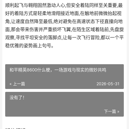
顺利起飞与翱翔固然激动人心,但安全着陆同样至关重要,最
好的着陆方式是轻柔地滑翔接近地面,在触地前微微抬起视
角,让速度自然降至最低,绝对避免在高速状态下径直撞向地
面,那会带来伤害并严重损坏飞翼,在陌生区域着陆前,先盘旋
观察,寻找平坦安全的落脚点,让每一次飞行冒险,都以一个平
稳优雅的姿势画上句号。
和平精英8600什么梗，一场游戏与现实的微妙共鸣
« 上一篇
2026-05-31
没有了！
下一篇 »