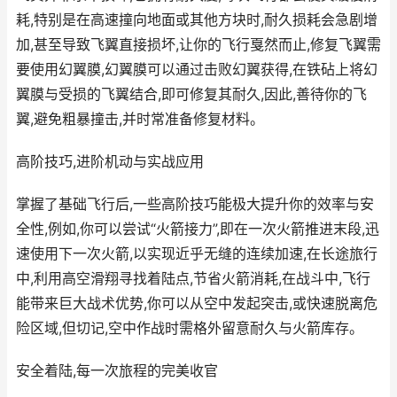
耗,特别是在高速撞向地面或其他方块时,耐久损耗会急剧增
加,甚至导致飞翼直接损坏,让你的飞行戛然而止,修复飞翼需
要使用幻翼膜,幻翼膜可以通过击败幻翼获得,在铁砧上将幻
翼膜与受损的飞翼结合,即可修复其耐久,因此,善待你的飞
翼,避免粗暴撞击,并时常准备修复材料。
高阶技巧,进阶机动与实战应用
掌握了基础飞行后,一些高阶技巧能极大提升你的效率与安
全性,例如,你可以尝试“火箭接力”,即在一次火箭推进末段,迅
速使用下一次火箭,以实现近乎无缝的连续加速,在长途旅行
中,利用高空滑翔寻找着陆点,节省火箭消耗,在战斗中,飞行
能带来巨大战术优势,你可以从空中发起突击,或快速脱离危
险区域,但切记,空中作战时需格外留意耐久与火箭库存。
安全着陆,每一次旅程的完美收官