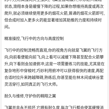
状态,滑翔本身是缓慢下降的过程,如果你想维持高度或再次
爬升,就必须继续使用更多的烟花火箭,普通的烟花火箭即可,
但合成时加入更多火药能显著增加其助推的力度和持续时
间。
精准操控,飞行中的方向与高度控制
飞行中的控制流畅而直观,你的视角方向就是飞翼的飞行方
向,向前看便能向前飞,向上看可以减缓下降甚至配合火箭攀
升,向下看则会加速俯冲,这是一项需要练习的技能,尤其是在
复杂地形中穿梭时,巧妙利用俯冲可以获得极快的速度,再配
合适时拉升来跨越障碍,熟练后,你甚至能在林木间或峡谷里
灵活穿行,如同真正的飞行大师。
耐久与维修,守护你的翱翔之翼
飞翼并非永不损坏,它拥有耐久度,每次飞行都会使其缓慢消