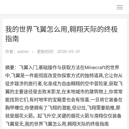
我的世界飞翼怎么用,翱翔天际的终极
指南
作者：
admin
•
更新时间：2026-05-31
摘要：飞翼入门,基础操作与获取方法在Minecraft的世界
中,飞翼是一件能彻底改变你探索方式的独特道具,它让你从
徒步跋涉的旅行者,化身成为自由翱翔的空中冒险家,获取飞
翼的主要途径是击败末影龙,在末地城市的建筑物上,你常常
能找到它们,有时地牢的宝箱里也会有惊喜,一旦将它装备在
胸甲槽位,你便拥有了飞翔的潜能,但记住,飞翔需要助推,那
就是烟花火箭。起飞升空,关键的烟花火箭与滑翔仅仅装备
飞翼是无,我的世界飞翼怎么用,翱翔天际的终极指南