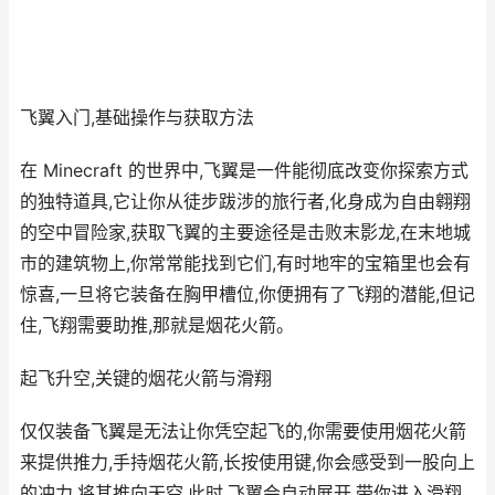
飞翼入门,基础操作与获取方法
在 Minecraft 的世界中,飞翼是一件能彻底改变你探索方式
的独特道具,它让你从徒步跋涉的旅行者,化身成为自由翱翔
的空中冒险家,获取飞翼的主要途径是击败末影龙,在末地城
市的建筑物上,你常常能找到它们,有时地牢的宝箱里也会有
惊喜,一旦将它装备在胸甲槽位,你便拥有了飞翔的潜能,但记
住,飞翔需要助推,那就是烟花火箭。
起飞升空,关键的烟花火箭与滑翔
仅仅装备飞翼是无法让你凭空起飞的,你需要使用烟花火箭
来提供推力,手持烟花火箭,长按使用键,你会感受到一股向上
的冲力,将其推向天空,此时,飞翼会自动展开,带你进入滑翔