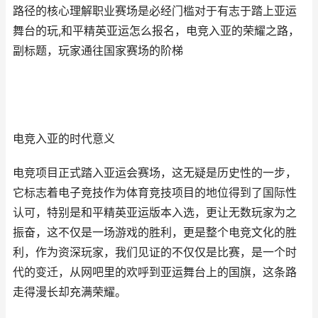
路径的核心理解职业赛场是必经门槛对于有志于踏上亚运
舞台的玩,和平精英亚运怎么报名，电竞入亚的荣耀之路，
副标题，玩家通往国家赛场的阶梯
电竞入亚的时代意义
电竞项目正式踏入亚运会赛场，这无疑是历史性的一步，
它标志着电子竞技作为体育竞技项目的地位得到了国际性
认可，特别是和平精英亚运版本入选，更让无数玩家为之
振奋，这不仅是一场游戏的胜利，更是整个电竞文化的胜
利，作为资深玩家，我们见证的不仅仅是比赛，是一个时
代的变迁，从网吧里的欢呼到亚运舞台上的国旗，这条路
走得漫长却充满荣耀。