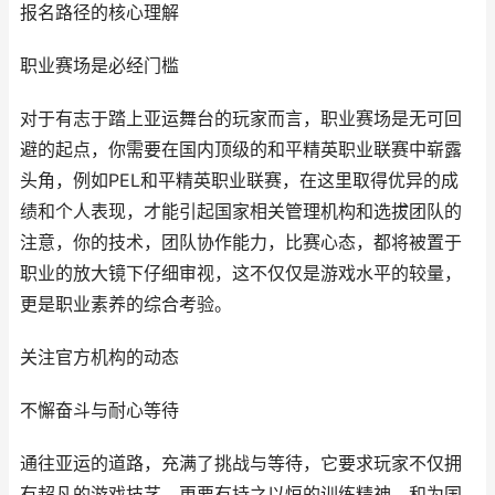
报名路径的核心理解
职业赛场是必经门槛
对于有志于踏上亚运舞台的玩家而言，职业赛场是无可回
避的起点，你需要在国内顶级的和平精英职业联赛中崭露
头角，例如PEL和平精英职业联赛，在这里取得优异的成
绩和个人表现，才能引起国家相关管理机构和选拔团队的
注意，你的技术，团队协作能力，比赛心态，都将被置于
职业的放大镜下仔细审视，这不仅仅是游戏水平的较量，
更是职业素养的综合考验。
关注官方机构的动态
不懈奋斗与耐心等待
通往亚运的道路，充满了挑战与等待，它要求玩家不仅拥
有超凡的游戏技艺，更要有持之以恒的训练精神，和为国