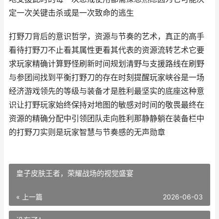
定一次关键击杀或是一次致命的逃生
打野刀背后的意识哲学，资源与节奏的艺术，真正的高手
看待打野刀不止看其属性更看其代表的资源流转艺术它要
求玩家精确计算野怪刷新时间规划清野与支援路线在刷野
与参团间找到平衡打野刀的存在时刻提醒玩家峡谷是一场
经济游戏领先的等级与装备才是胜利最坚实的底座这种意
识让打野玩家始终保持对地图的敏感对时间的敬畏最终在
资源的精确分配中引领团队走向胜利那静静躺在装备栏中
的打野刀实则是玩家智慧与节奏感的无声勋章
皇子皮肤王者，荣耀战场的视觉盛宴
« 上一篇
2026-06-03