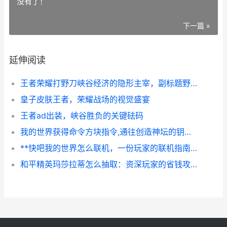
没有了！
下一篇 »
延伸阅读
王者荣耀打野刀峡谷经济的隐形主宰，副标题野区博弈的核心密码
皇子皮肤王者，荣耀战场的视觉盛宴
王者ad出装，峡谷胜负的关键砝码
我的世界获得命令方块指令,通往创造神坛的钥匙,副标题为终极工具获取与运用指南
**快吧我的世界怎么联机，一份玩家的联机指南**
和平精英玛莎拉蒂怎么抽取：资深玩家的省钱攻略