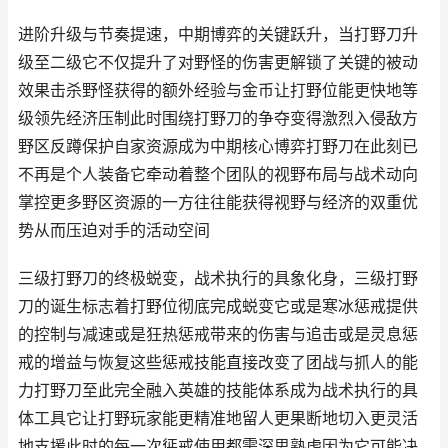
进阶升级与节奏提速，中期博弈的关键跃升，当打野刀升
级至二级它不仅提升了对野怪的伤害更解锁了关键的被动
效果击杀野怪获得的额外经验与金币让打野位能更快地等
级领先经济压制此时围绕打野刀的争夺变得激烈入侵敌方
野区反蹲保护自家资源成为中期核心博弈打野刀在此刻已
不再是个人装备它牵动着整个团队的视野布局与战术动向
掌控更多野区资源的一方往往能获得视野与经济的双重优
势从而压迫对手的活动空间
三级打野刀的终极蜕变，战术执行的具象化身，三级打野
刀的诞生标志着打野位彻底完成蜕变它或是寒冰惩戒提供
的控制与减速或是狂热惩戒带来的伤害与追击或是灵息惩
戒的增益与恢复这些惩戒技能直接改变了团战与抓人的能
力打野刀至此完全融入英雄的技能体系成为战术执行的具
体工具它让打野玩家能更精准地留人更果断地切入更灵活
地支援此时的每一次惩戒使用都需深思熟虑因为它可能决