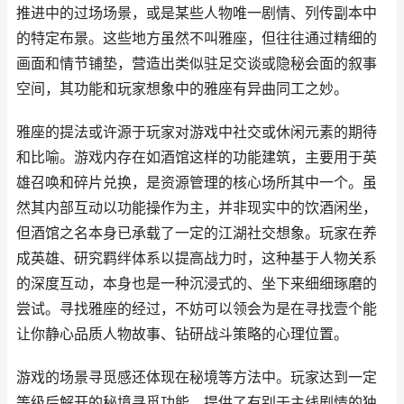
推进中的过场场景，或是某些人物唯一剧情、列传副本中
的特定布景。这些地方虽然不叫雅座，但往往通过精细的
画面和情节铺垫，营造出类似驻足交谈或隐秘会面的叙事
空间，其功能和玩家想象中的雅座有异曲同工之妙。
雅座的提法或许源于玩家对游戏中社交或休闲元素的期待
和比喻。游戏内存在如酒馆这样的功能建筑，主要用于英
雄召唤和碎片兑换，是资源管理的核心场所其中一个。虽
然其内部互动以功能操作为主，并非现实中的饮酒闲坐，
但酒馆之名本身已承载了一定的江湖社交想象。玩家在养
成英雄、研究羁绊体系以提高战力时，这种基于人物关系
的深度互动，本身也是一种沉浸式的、坐下来细细琢磨的
尝试。寻找雅座的经过，不妨可以领会为是在寻找壹个能
让你静心品质人物故事、钻研战斗策略的心理位置。
游戏的场景寻觅感还体现在秘境等方法中。玩家达到一定
等级后解开的秘境寻觅功能，提供了有别于主线剧情的独