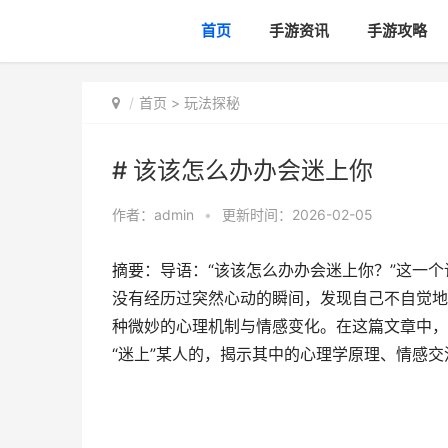
首页
手游资讯
手游攻略
首页
>
玩法探秘
# 该该怎么办办会迷上你
作者：
admin
•
更新时间：2026-02-05
摘要：导语：“该该怎么办办会迷上你？”这一
没有经历过突然心动的瞬间，发现自己不自觉地
种微妙的心理机制与情感变化。在这篇文章中，
“迷上”某人的，揭示其中的心理学原理、情感交