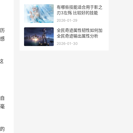
有哪些技能适合用于影之
刃3左殇 比较好的技能
2026-01-29
历
全民奇迹属性韧性如何加
全民奇迹输出属性分析
感
2026-01-30
这
自
毫
的